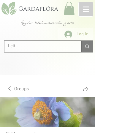
fyrir blómstrandi garða
Log In
Groups