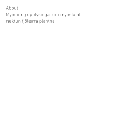
About
Myndir og upplýsingar um reynslu af
ræktun fjölærra plantna
Garðaflóra slf.
kt: 550421-1430
vsk. nr.: 140886
Suðurgötu 70, 220 Hafnarfirði
S:
780-8875
gardaflora@gardaflora.is
Opnunartími:
Eingöngu vefverslun
Afhending sóttra pantana
eftir samkomulagi
Opnunartími garðplöntusölunnar birtist hér á
síðunni og á Facebook síðu Garðaflóru