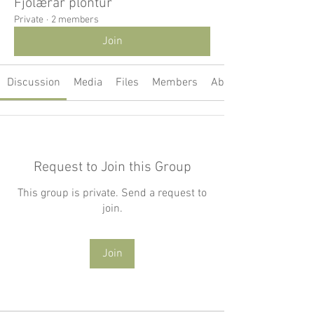
Fjölærar plöntur
Private
·
2 members
Join
Discussion
Media
Files
Members
About
Request to Join this Group
This group is private. Send a request to
join.
Join