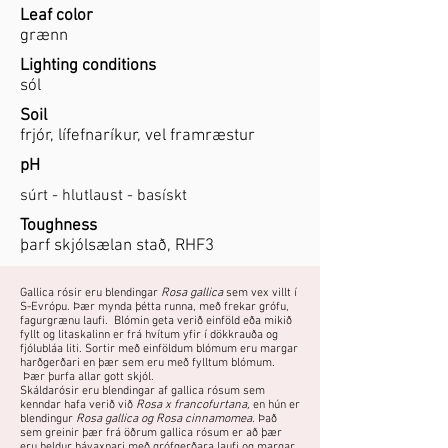
Leaf color
grænn
Lighting conditions
sól
Soil
frjór, lífefnaríkur, vel framræstur
pH
súrt - hlutlaust - basískt
Toughness
þarf skjólsælan stað, RHF3
Gallica rósir eru blendingar
Rosa gallica
sem vex villt í
S-Evrópu. Þær mynda þétta runna, með frekar grófu,
fagurgrænu laufi. Blómin geta verið einföld eða mikið
fyllt og litaskalinn er frá hvítum yfir í dökkrauða og
fjólubláa liti. Sortir með einföldum blómum eru margar
harðgerðari en þær sem eru með fylltum blómum.
Þær þurfa allar gott skjól.
Skáldarósir eru blendingar af gallica rósum sem
kenndar hafa verið við
Rosa x francofurtana,
en hún er
blendingur
Rosa gallica og Rosa cinnamomea.
Það
sem greinir þær frá öðrum gallica rósum er að þær
eru heldur hávaxnari með grófgerðara laufi og margar