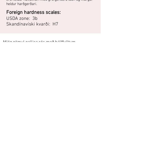
heldur harðgerðari.
Foreign hardness scales:
USDA zone: 3b
Skandínavíski kvarði: H7
Mjög gömul gallica rós með hálffylltum,
rauðbleikum blómum. Eins og flestar aðrar
antíkrósir blómstrar hún á eldri greinar, svo
snyrting ætti að takmarkast við að klippa kal í
burtu.
Apótekaraheitið vísar til þess að þurrkuð krónublöð
þessarar rósar, sem halda ilminum vel eftir
þurrkun, voru notuð af apótekurum í Provins í
Frakklandi í ýmiskonar framleiðslu, tinktúrur,
rósavatn, síróp og fleira og varð Provins fræg fyrir
þessa framleiðslu.
"Harðgerð, fremur lágvaxin rós 1 m á hæð. Ilmar vel,
blómstrar í júlí. H.2.Ísl."
- Kristleifur Guðbjörnsson, Mosfellsbæ, 2009