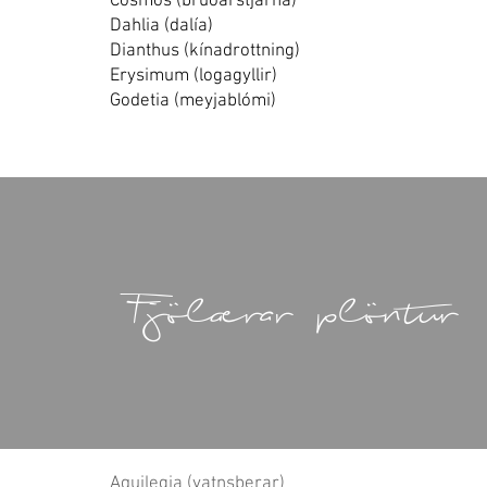
Cosmos (brúðarstjarna)
Dahlia (dalía)
Dianthus (kínadrottning)
Erysimum (logagyllir)
Godetia (meyjablómi)
Fjölærar plöntur
Aquilegia (vatnsberar)