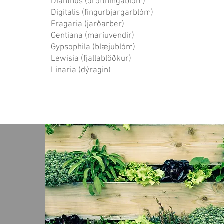
Dianthus (drottningablóm)
Digitalis (fingurbjargarblóm)
Fragaria (jarðarber)
Gentiana (maríuvendir)
Gypsophila (blæjublóm)
Lewisia (fjallablöðkur)
Linaria (dýragin)