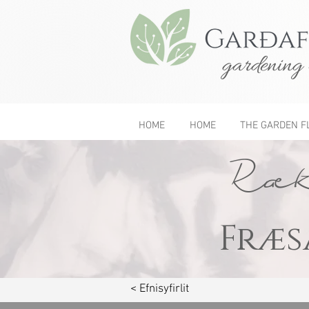
gardening 
HOME
HOME
THE GARDEN F
Rækt
Fræs
< Efnisyfirlit