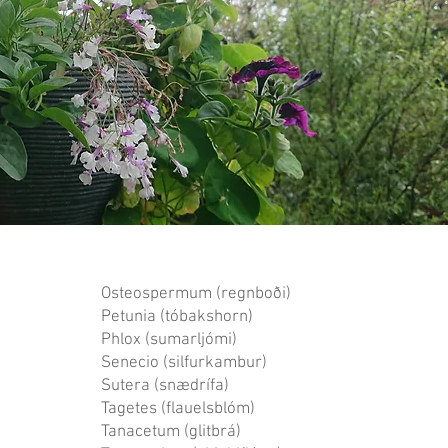
Osteospermum (regnboði)
Petunia (tóbakshorn)
Phlox (sumarljómi)
Senecio (silfurkambur)
Sutera (snædrífa)
Tagetes (flauelsblóm)
Tanacetum (glitbrá)