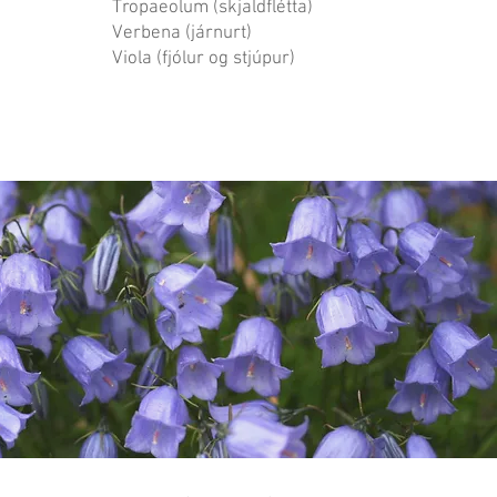
Tropaeolum (skjaldflétta)
Verbena (járnurt)
Viola (fjólur og stjúpur)