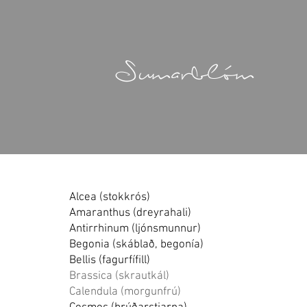
Sumarblóm
Alcea (stokkrós)
Amaranthus (dreyrahali)
Antirrhinum (ljónsmunnur)
Begonia (skáblað, begonía)
Bellis (fagurfífill)
Brassica (skrautkál)
Calendula (morgunfrú)