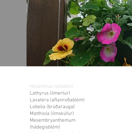
Helianthus (sólblóm)
Lathyrus (ilmertur)
Lavatera (aftanroðablóm)
Lobelia (brúðarauga)
Matthiola (ilmskúfur)
Mesembryanthemum
(hádegisblóm)