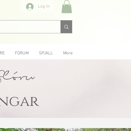
Log In
RE
FORUM
SPJALL
More
flóru
ingar