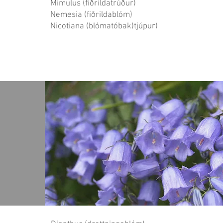
Mimulus (fiðrildatrúður)
Nemesia (fiðrildablóm)
Nicotiana (blómatóbak)tjúpur)