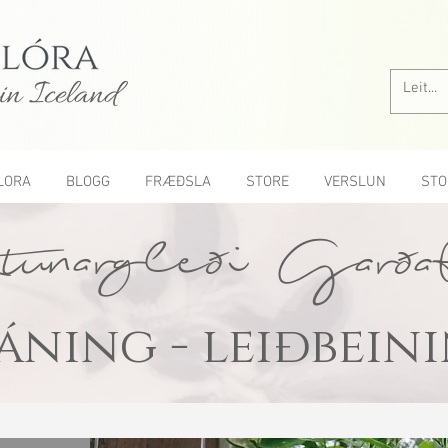
in Iceland
LORA
BLOGG
FRÆÐSLA
STORE
VERSLUN
STO
unargleði Garða
áning - leiðbein