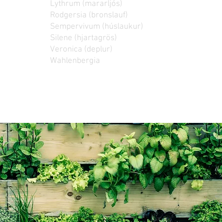
Lythrum (mararljós)
Rodgersia (bronslauf)
Sempervivum (húslaukur)
Silene (hjartagrös)
Veronica (deplur)
Wahlenbergia