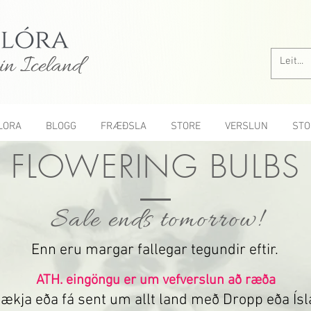
in Iceland
LORA
BLOGG
FRÆÐSLA
STORE
VERSLUN
STO
FLOWERING BULBS
Sale ends tomorrow!
Enn eru margar fallegar tegundir eftir.
ATH. eingöngu er um vefverslun að ræða
ækja eða fá sent um allt land með Dropp eða Ísl