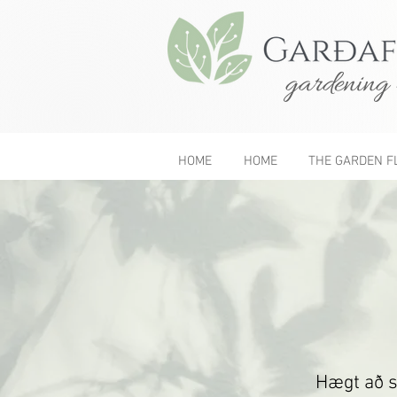
gardening 
HOME
HOME
THE GARDEN F
Hægt að s