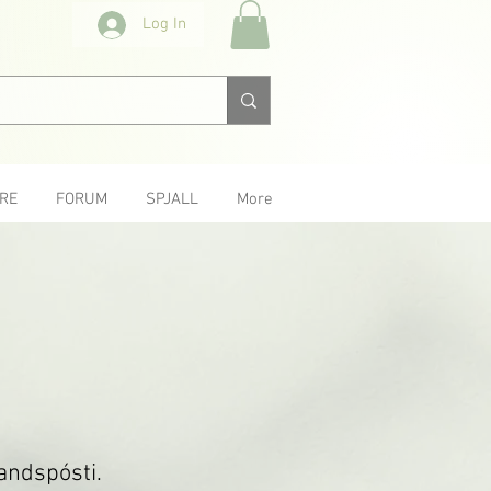
Log In
RE
FORUM
SPJALL
More
andspósti.