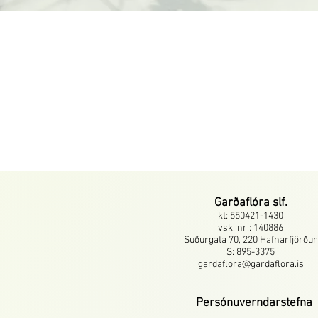
Garðaflóra slf.
kt: 550421-1430
vsk. nr.: 140886
Suðurgata 70, 220 Hafnarfjörður
S: 895-3375
gardaflora@gardaflora.is
Persónuverndarstefna