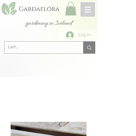
gardening in Iceland
Log In
All roses A-Z
&lt; Previous
Next &gt;