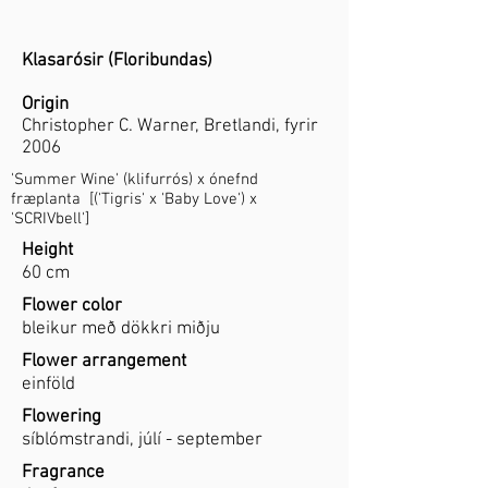
Klasarósir (Floribundas)
Origin
Christopher C. Warner, Bretlandi, fyrir
2006
'Summer Wine' (klifurrós) x ónefnd
fræplanta [('Tigris' x 'Baby Love') x
'SCRIVbell']
Height
60 cm
Flower color
bleikur með dökkri miðju
Flower arrangement
einföld
Flowering
síblómstrandi, júlí - september
Fragrance