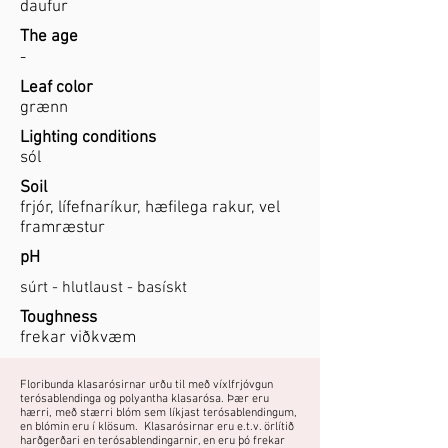
daufur
The age
-
Leaf color
grænn
Lighting conditions
sól
Soil
frjór, lífefnaríkur, hæfilega rakur, vel
framræstur
pH
súrt - hlutlaust - basískt
Toughness
frekar viðkvæm
Floribunda klasarósirnar urðu til með víxlfrjóvgun
terósablendinga og polyantha klasarósa. Þær eru
hærri, með stærri blóm sem líkjast terósablendingum,
en blómin eru í klösum. Klasarósirnar eru e.t.v. örlítið
harðgerðari en terósablendingarnir, en eru þó frekar