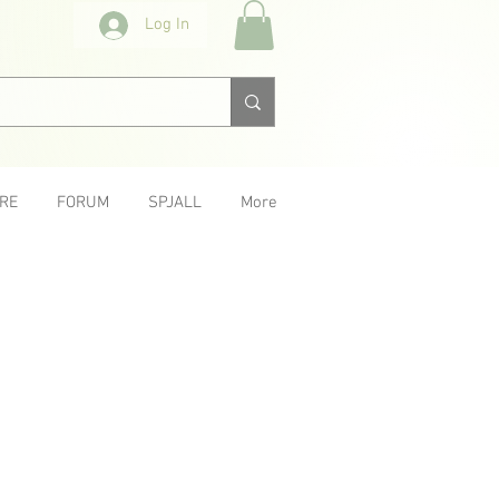
Log In
RE
FORUM
SPJALL
More
Next &gt;