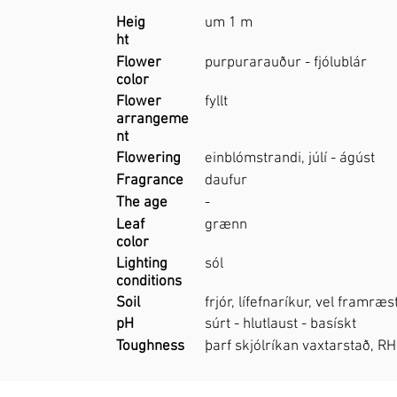
Heig
um 1 m
ht
Flower
purpurarauður - fjólublár
color
Flower
fyllt
arrangeme
nt
Flowering
einblómstrandi, júlí - ágúst
Fragrance
daufur
The age
-
Leaf
grænn
color
Lighting
sól
conditions
Soil
frjór, lífefnaríkur, vel framræs
pH
súrt - hlutlaust - basískt
Toughness
þarf skjólríkan vaxtarstað, R