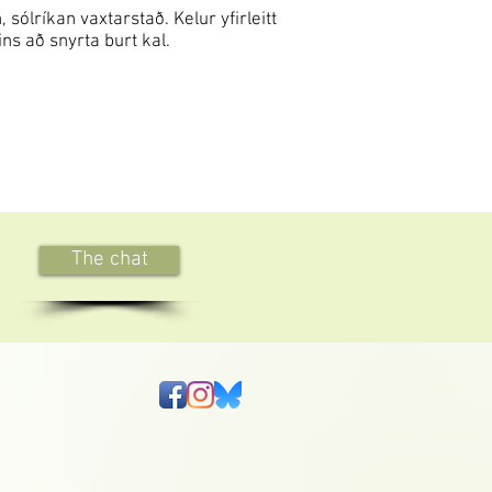
lríkan vaxtarstað. Kelur yfirleitt
ns að snyrta burt kal.
The chat