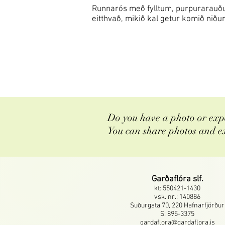
Runnarós með fylltum, purpurarauðum
eitthvað, mikið kal getur komið niðu
Do you have a photo or expe
You can share photos and e
Garðaflóra slf.
kt: 550421-1430
vsk. nr.: 140886
Suðurgata 70, 220 Hafnarfjörður
S: 895-3375
gardaflora@gardaflora.is