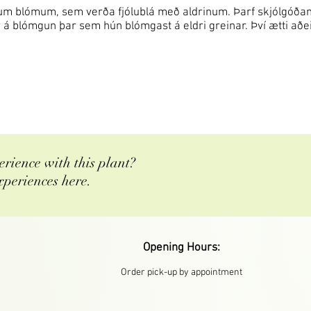
 blómum, sem verða fjólublá með aldrinum. Þarf skjólgóðan, só
r á blómgun þar sem hún blómgast á eldri greinar. Því ætti aðei
rience with this plant?
xperiences here.
Opening Hours:
Order pick-up by appointment