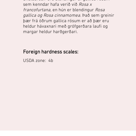
sem kenndar hafa verið við
Rosa x
francofurtana,
en hún er blendingur
Rosa
gallica og Rosa cinnamomea.
Það sem greinir
þær frá öðrum gallica rósum er að þær eru
heldur hávaxnari með grófgerðara laufi og
margar heldur harðgerðari.
Foreign hardness scales:
USDA zone: 4b