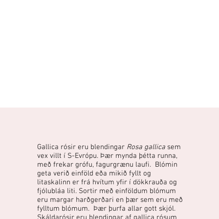
Gallica rósir eru blendingar
Rosa gallica
sem
vex villt í S-Evrópu. Þær mynda þétta runna,
með frekar grófu, fagurgrænu laufi. Blómin
geta verið einföld eða mikið fyllt og
litaskalinn er frá hvítum yfir í dökkrauða og
fjólubláa liti. Sortir með einföldum blómum
eru margar harðgerðari en þær sem eru með
fylltum blómum. Þær þurfa allar gott skjól.
Skáldarósir eru blendingar af gallica rósum