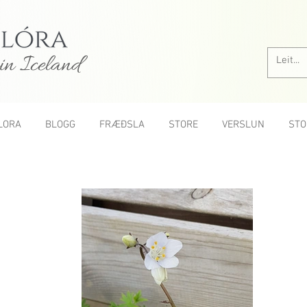
in Iceland
LORA
BLOGG
FRÆÐSLA
STORE
VERSLUN
STO
All roses A-Z