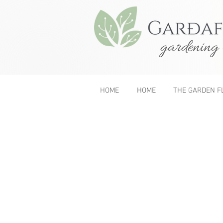
gardening 
HOME
HOME
THE GARDEN F
&lt; Previous