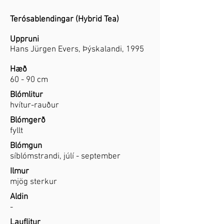
Terósablendingar (Hybrid Tea)
Uppruni
Hans Jürgen Evers, Þýskalandi, 1995
Hæð
60 - 90 cm
Blómlitur
hvítur-rauður
Blómgerð
fyllt
Blómgun
síblómstrandi, júlí - september
Ilmur
mjög sterkur
Aldin
-
Lauflitur