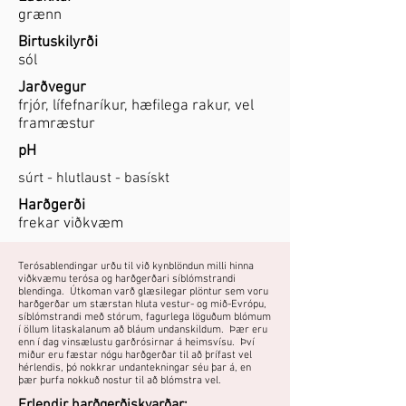
grænn
Birtuskilyrði
sól
Jarðvegur
frjór, lífefnaríkur, hæfilega rakur, vel
framræstur
pH
súrt - hlutlaust - basískt
Harðgerði
frekar viðkvæm
Terósablendingar urðu til við kynblöndun milli hinna
viðkvæmu terósa og harðgerðari síblómstrandi
blendinga. Útkoman varð glæsilegar plöntur sem voru
harðgerðar um stærstan hluta vestur- og mið-Evrópu,
síblómstrandi með stórum, fagurlega löguðum blómum
í öllum litaskalanum að bláum undanskildum. Þær eru
enn í dag vinsælustu garðrósirnar á heimsvísu. Því
miður eru fæstar nógu harðgerðar til að þrífast vel
hérlendis, þó nokkrar undantekningar séu þar á, en
þær þurfa nokkuð nostur til að blómstra vel.
Erlendir harðgerðiskvarðar: