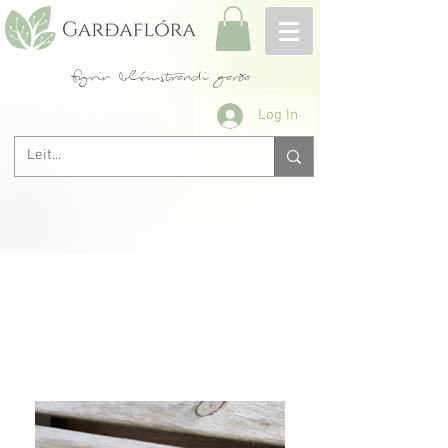
fyrir blómstrandi garða
Log In
Allar rósir A-Ö
< Fyrri
Næsta >