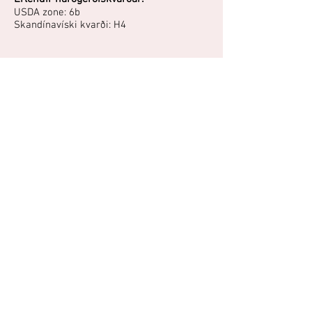
USDA zone: 6b
Skandínavíski kvarði: H4
Terósarblendingur með fylltum, hvítum og rauðum
blómum. Frekar viðkvæm og nýtur sín best í
gróðurhúsi. Blómin opnast kremhvít með
rauðbleikum jöðrum og roðna svo með aldrinum.
Hversu dökkur rauði liturinn verður fer eftir
hitastigi, því heitara sem er, því dekkri verður rauði
liturinn.
Áttu mynd eða hefurðu reynslu af
þessari plöntu?
Þú getur deilt myndum og
reynslusögum hér.
Spjallið