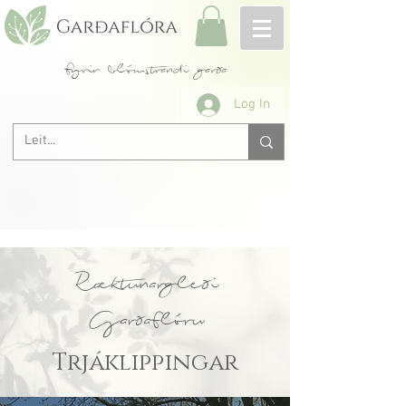
fyrir blómstrandi garða
Log In
Ræktunargleði
Garðaflóru
Trjáklippingar