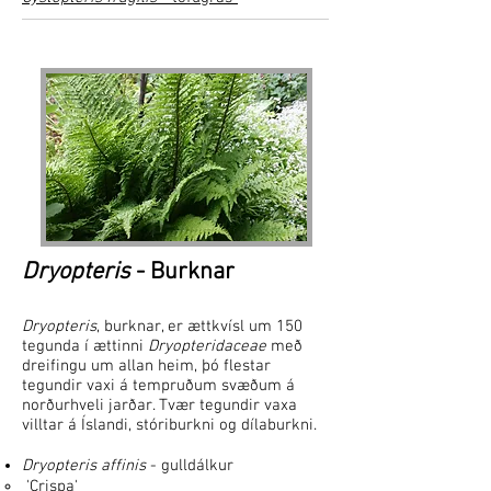
Dryopteris
- Burknar
Dryopteris
, burknar, er ættkvísl um 150
tegunda í ættinni
Dryopteridaceae
með
dreifingu um allan heim, þó flestar
tegundir vaxi á tempruðum svæðum á
norðurhveli jarðar. Tvær tegundir vaxa
villtar á Íslandi, stóriburkni og dílaburkni.
Dryopteris affinis
- gulldálkur
'Crispa'