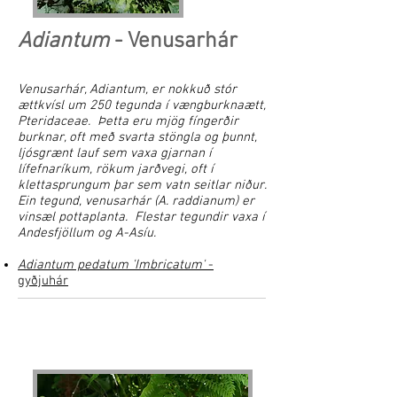
Adiantum
- Venusarhár
Venusarhár, Adiantum, er nokkuð stór
ættkvísl um 250 tegunda í vængburknaætt,
Pteridaceae. Þetta eru mjög fíngerðir
burknar, oft með svarta stöngla og þunnt,
ljósgrænt lauf sem vaxa gjarnan í
lífefnaríkum, rökum jarðvegi, oft í
klettasprungum þar sem vatn seitlar niður.
Ein tegund, venusarhár (A. raddianum) er
vinsæl pottaplanta. Flestar tegundir vaxa í
Andesfjöllum og A-Asíu.
Adiantum pedatum 'Imbricatum'
-
gyðjuhár