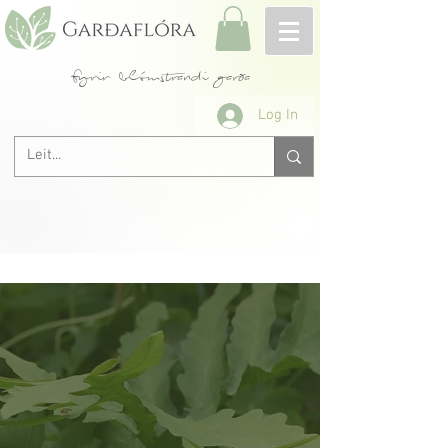
fyrir blómstrandi garða
Log In