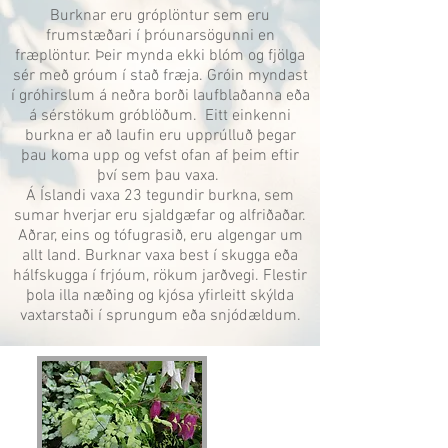
Burknar eru gróplöntur sem eru
frumstæðari í þróunarsögunni en
fræplöntur. Þeir mynda ekki blóm og fjölga
sér með gróum í stað fræja. Gróin myndast
í gróhirslum á neðra borði laufblaðanna eða
á sérstökum gróblöðum. Eitt einkenni
burkna er að laufin eru upprúlluð þegar
þau koma upp og vefst ofan af þeim eftir
því sem þau vaxa.
Á Íslandi vaxa 23 tegundir burkna, sem
sumar hverjar eru sjaldgæfar og alfriðaðar.
Aðrar, eins og tófugrasið, eru algengar um
allt land. Burknar vaxa best í skugga eða
hálfskugga í frjóum, rökum jarðvegi. Flestir
þola illa næðing og kjósa yfirleitt skýlda
vaxtarstaði í sprungum eða snjódældum.