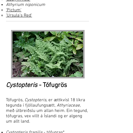
Athyrium niponicum
'Pictum'
'Ursula's Red'
Cystopteris
- Tófugrös
Tófugrös,
Cystopteris
, er ættkvísl 18 líkra
tegunda í fjöllaufungsætt,
Athyriaceae
,
með útbreiðslu um allan heim. Ein tegund,
tófugras, vex villt á Íslandi og er algeng
um allt land.
Cystopteris fragilis
- tófugras*