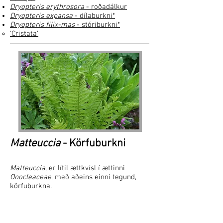
Dryopteris erythrosora
- roðadálkur
Dryopteris expansa
- dílaburkni*
Dryopteris filix-mas
- stóriburkni*
'Cristata'
Matteuccia
- Körfuburkni
Matteuccia
, er lítil ættkvísl í ættinni
Onocleaceae
, með aðeins einni tegund,
körfuburkna.
Matteuccia struthiopteris
- körfuburkni