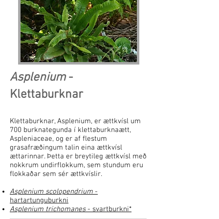
Asplenium
-
Klettaburknar
Klettaburknar, Asplenium, er ættkvísl um
700 burknategunda í klettaburknaætt,
Aspleniaceae, og er af flestum
grasafræðingum talin eina ættkvísl
ættarinnar. Þetta er breytileg ættkvísl með
nokkrum undirflokkum, sem stundum eru
flokkaðar sem sér ættkvíslir.
Asplenium scolopendrium
-
hartartunguburkni
Asplenium trichomanes
- svartburkni*