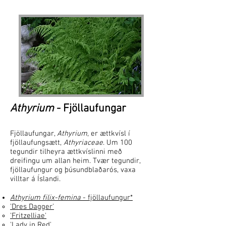
Athyrium
- Fjöllaufungar
Fjöllaufungar,
Athyrium
, er ættkvísl í
fjöllaufungsætt,
Athyriaceae
. Um 100
tegundir tilheyra ættkvíslinni með
dreifingu um allan heim. Tvær tegundir,
fjöllaufungur og þúsundblaðarós, vaxa
villtar á Íslandi.
Athyrium filix-femina
- fjöllaufungur*
​'Dres Dagger'​
'Fritzelliae'
'Lady in Red'