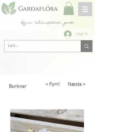
fyrir blómstrandi garða
Log In
< Fyrri
Næsta >
Burknar