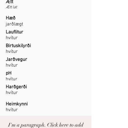
Ætt
Ætt lat
Hæð
jarðlægt
Lauflitur
hvítur
Birtuskilyrði
hvítur
Jarðvegur
hvítur
pH
hvítur
Harðgerði
hvítur
Heimkynni
hvítur
I'm a paragraph. Click here to add