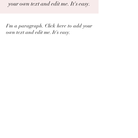
your own text and edit me. It's easy.
I'm a paragraph. Click here to add your
own text and edit me. It's easy.
Áttu mynd eða hefurðu reynslu af
þessari plöntu?
Þú getur deilt myndum og
reynslusögum hér.
Spjallið
Deila
Garðaflóra slf.
kt: 550421-1430
vsk. nr.: 140886