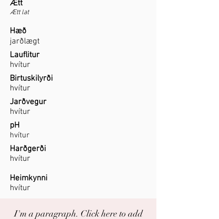
Ætt
Ætt lat
Hæð
jarðlægt
Lauflitur
hvítur
Birtuskilyrði
hvítur
Jarðvegur
hvítur
pH
hvítur
Harðgerði
hvítur
Heimkynni
hvítur
I'm a paragraph. Click here to add