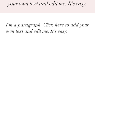
your own text and edit me. It's easy.
I'm a paragraph. Click here to add your
own text and edit me. It's easy.
Áttu mynd eða hefurðu reynslu af
þessari plöntu?
Þú getur deilt myndum og
reynslusögum hér.
Spjallið
Deila
Garðaflóra slf.
kt: 550421-1430
vsk. nr.: 140886