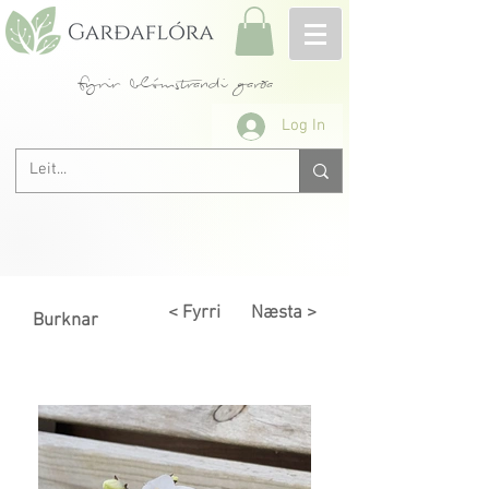
fyrir blómstrandi garða
Log In
< Fyrri
Næsta >
Burknar