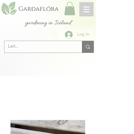
gardening in Iceland
Log In
All roses A-Z
&lt; Previous
Next &gt;