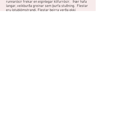
runnarósir frekar en eiginlegar klifurrósir. Þær hafa
langar, veikburða greinar sem þurfa stuðning. Flestar
eru lotublómstrandi. Flestar þeirra verða ekki
hávaxnar hér á landi og eru því flokkaðar með nútíma
runnarósunum hér.
Foreign hardness scales:
Nútíma runnarós með klösum af fylltum,
laxableikum blómum. Frekar viðkvæm rós sem
þarf besta stað í garðinum og vetrarskýli, en nýtur
sín best í gróðurhúsi. Er flokkuð sem nútíma
klifurrós, en verður ekki mjög hávaxin utandyra
hér á landi.
Do you have a photo or experience with
this plant?
You can share photos and experiences
here.