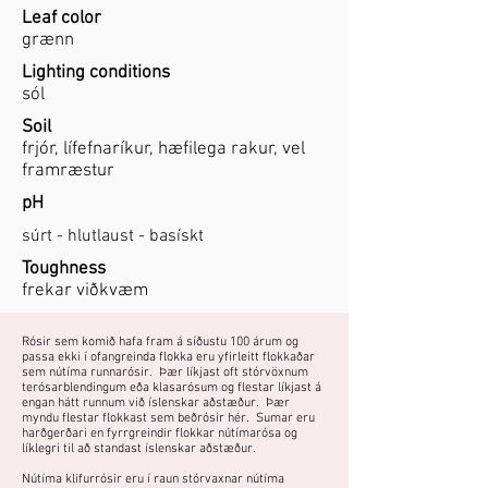
Leaf color
grænn
Lighting conditions
sól
Soil
frjór, lífefnaríkur, hæfilega rakur, vel
framræstur
pH
súrt - hlutlaust - basískt
Toughness
frekar viðkvæm
Rósir sem komið hafa fram á síðustu 100 árum og
passa ekki í ofangreinda flokka eru yfirleitt flokkaðar
sem nútíma runnarósir. Þær líkjast oft stórvöxnum
terósarblendingum eða klasarósum og flestar líkjast á
engan hátt runnum við íslenskar aðstæður. Þær
myndu flestar flokkast sem beðrósir hér. Sumar eru
harðgerðari en fyrrgreindir flokkar nútímarósa og
líklegri til að standast íslenskar aðstæður.
Nútíma klifurrósir eru í raun stórvaxnar nútíma