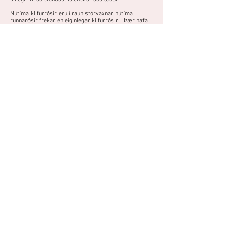
Nútíma klifurrósir eru í raun stórvaxnar nútíma
runnarósir frekar en eiginlegar klifurrósir. Þær hafa
langar, veikburða greinar sem þurfa stuðning. Flestar
eru lotublómstrandi. Flestar þeirra verða ekki
hávaxnar hér á landi og eru því flokkaðar með nútíma
runnarósunum hér.
Foreign hardness scales:
USDA zone: 3
Skandínavíski kvarði: H5
Kanadísk nútíma runnarós úr kanadísku Parkland-
seríunni sem blómstrar fylltum, dumbrauðum
blómum. Þarf sólríkan og skjólgóðan vaxtarstað.
Do you have a photo or experience with
this plant?
You can share photos and experiences
here.