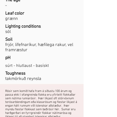
The age
-
Leaf color
grænn
Lighting conditions
sól
Soil
frjór, lífefnaríkur, hæfilega rakur, vel
framræstur
pH
súrt - hlutlaust - basískt
Toughness
takmörkuð reynsla
Rósir sem komið hafa fram á síðustu 100 árum og
passa ekki í ofangreinda flokka eru yfirleitt flokkaðar
sem nútíma runnarósir. Þær líkjast oft stórvöxnum
terósarblendingum eða klasarósum og flestar líkjast á
engan hátt runnum við íslenskar aðstæður. Þær
myndu flestar flokkast sem beðrósir hér. Sumar eru
harðgerðari en fyrrgreindir flokkar nútímarósa og
líklegri til að standast íslenskar aðstæður.