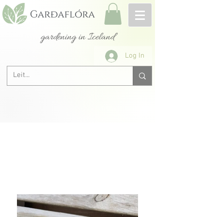
gardening in Iceland
Log In
All roses A-Z
&lt; Previous
Next &gt;