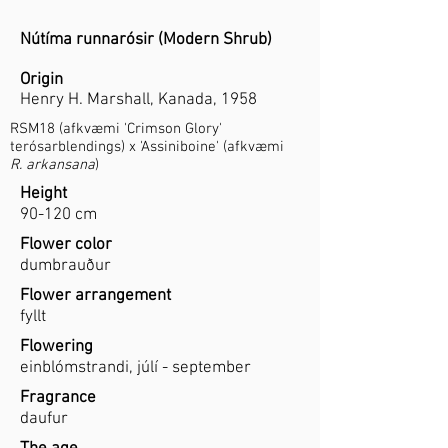
Nútíma runnarósir (Modern Shrub)
Origin
Henry H. Marshall, Kanada, 1958
RSM18 (afkvæmi 'Crimson Glory'
terósarblendings) x 'Assiniboine' (afkvæmi
R. arkansana
)
Height
90-120 cm
Flower color
dumbrauður
Flower arrangement
fyllt
Flowering
einblómstrandi, júlí - september
Fragrance
daufur