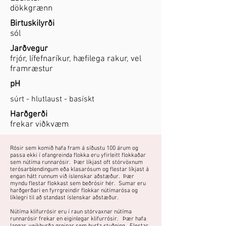
dökkgrænn
Birtuskilyrði
sól
Jarðvegur
frjór, lífefnaríkur, hæfilega rakur, vel
framræstur
pH
súrt - hlutlaust - basískt
Harðgerði
frekar viðkvæm
Rósir sem komið hafa fram á síðustu 100 árum og
passa ekki í ofangreinda flokka eru yfirleitt flokkaðar
sem nútíma runnarósir. Þær líkjast oft stórvöxnum
terósarblendingum eða klasarósum og flestar líkjast á
engan hátt runnum við íslenskar aðstæður. Þær
myndu flestar flokkast sem beðrósir hér. Sumar eru
harðgerðari en fyrrgreindir flokkar nútímarósa og
líklegri til að standast íslenskar aðstæður.
Nútíma klifurrósir eru í raun stórvaxnar nútíma
runnarósir frekar en eiginlegar klifurrósir. Þær hafa