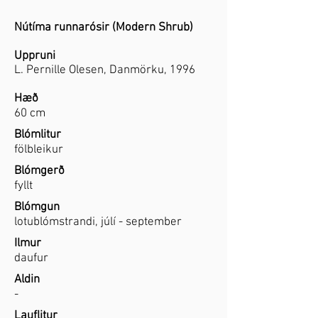
Nútíma runnarósir (Modern Shrub)
Uppruni
L. Pernille Olesen, Danmörku, 1996
Hæð
60 cm
Blómlitur
fölbleikur
Blómgerð
fyllt
Blómgun
lotublómstrandi, júlí - september
Ilmur
daufur
Aldin
-
Lauflitur