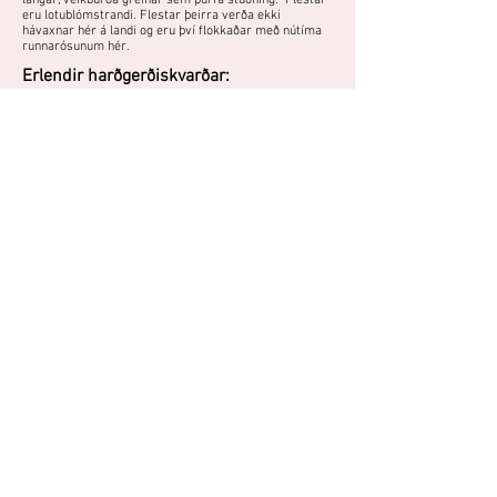
langar, veikburða greinar sem þurfa stuðning. Flestar
eru lotublómstrandi. Flestar þeirra verða ekki
hávaxnar hér á landi og eru því flokkaðar með nútíma
runnarósunum hér.
Erlendir harðgerðiskvarðar:
USDA zone: 5b
Skandinavíski kvarði: H3
Nútíma runnarós með fylltum, fölbleikum blómum.
Hún þarf sólríkan vaxtarstað í góðu skjóli og
vetrarskýli.
Áttu mynd eða hefurðu reynslu af
þessari plöntu?
Þú getur deilt myndum og
reynslusögum hér.
Spjallið