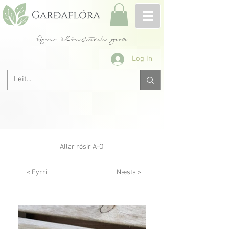
fyrir blómstrandi garða
Log In
Allar rósir A-Ö
< Fyrri
Næsta >