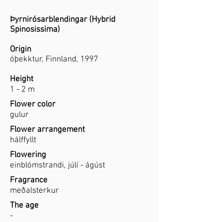
Þyrnirósarblendingar (Hybrid
Spinosissima)
Origin
óþekktur, Finnland, 1997
Height
1 - 2 m
Flower color
gulur
Flower arrangement
hálffyllt
Flowering
einblómstrandi, júlí - ágúst
Fragrance
meðalsterkur
The age
-