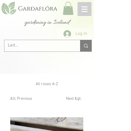
gardening in Iceland
Log In
All roses A-Z
&lt; Previous
Next &gt;