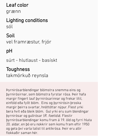
Leaf color
grænn
Lighting conditions
sól
Soil
vel framræstur, frjór
pH
súrt - hlutlaust - basískt
Toughness
takmörkuð reynsla
Þyrnirósarblendingar blómstra snemma eins og
þyrnirósirnar, sem blómstra fyrstar rósa. Þeir hafa
margir fíngert lauf þyrnirósarinnar og frekar lítil,
einföld eða fyllt blóm. Eins og þyrnirósin þroska
margir þeirra svartar, hnöttóttar nýpur. Flest yrki
bera hvít eða bleik blóm. Gul yrki eru sum blendingar
þyrnirósar og gullrósar (
R. foetida
). Flestir
þyrnirósarblendingar komu fram á 19. öld og fyrri hluta
20. aldar, en þó eru nokkrir sem komu fram eftir 1950
og geta því varla talist til antíkrósa. Þeir eru allir
flokkaðir saman hér.