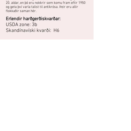
20. aldar, en þó eru nokkrir sem komu fram eftir 1950
og geta því varla talist til antíkrósa. Þeir eru allir
flokkaðir saman hér.
Erlendir harðgerðiskvarðar:
USDA zone: 3b
Skandínavíski kvarði: H6
Þyrnirósarblendingur með hálffylltum - fylltum,
gulum blómum. Hún blómstrar á eldri greinar, svo
snyrting ætti að takmarkast við að klippa kal í
burtu. Þrífst best í sól og sendnum, vel
framræstum jarðvegi. Blómin eru nokkuð
regnþolin.
"Harðgerð og örugg rós, 16 ára reynsla. Blómstrar
mikið í júlí,ilmar mikið og er um 2.m. á hæð H.2.Ísl."
-Kristleifur Guðbjörnsson, Mosfellsbæ, 2009
Áttu mynd eða hefurðu reynslu af
þessari plöntu?