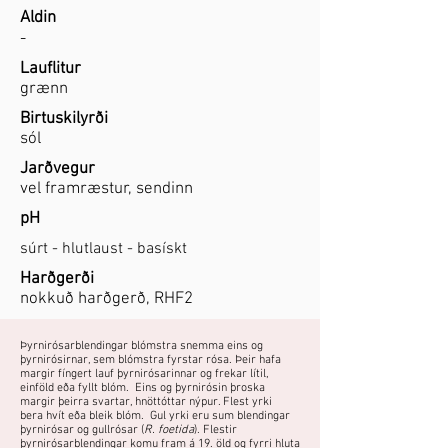
Aldin
-
Lauflitur
grænn
Birtuskilyrði
sól
Jarðvegur
vel framræstur, sendinn
pH
súrt - hlutlaust - basískt
Harðgerði
nokkuð harðgerð, RHF2
Þyrnirósarblendingar blómstra snemma eins og
þyrnirósirnar, sem blómstra fyrstar rósa. Þeir hafa
margir fíngert lauf þyrnirósarinnar og frekar lítil,
einföld eða fyllt blóm. Eins og þyrnirósin þroska
margir þeirra svartar, hnöttóttar nýpur. Flest yrki
bera hvít eða bleik blóm. Gul yrki eru sum blendingar
þyrnirósar og gullrósar (
R. foetida
). Flestir
þyrnirósarblendingar komu fram á 19. öld og fyrri hluta