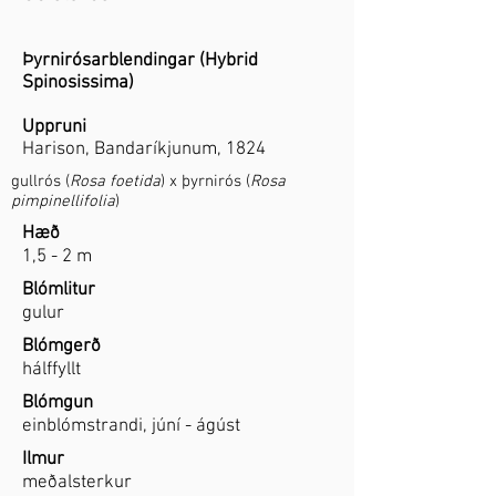
Þyrnirósarblendingar (Hybrid
Spinosissima)
Uppruni
Harison, Bandaríkjunum, 1824
gullrós (
Rosa foetida
) x þyrnirós (
Rosa
pimpinellifolia
)
Hæð
1,5 - 2 m
Blómlitur
gulur
Blómgerð
hálffyllt
Blómgun
einblómstrandi, júní - ágúst
Ilmur
meðalsterkur