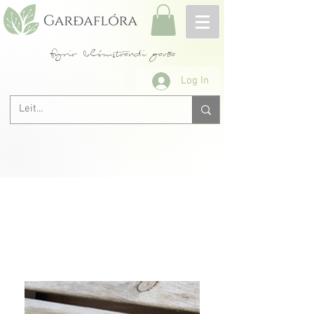
fyrir blómstrandi garða
Log In
Allar rósir A-Ö
< Fyrri
Næsta >