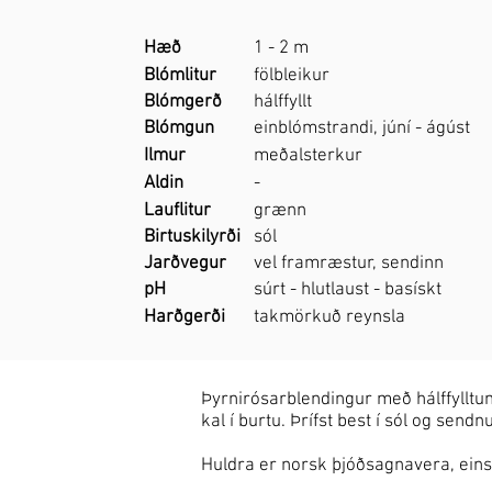
Hæð
1 - 2 m
Blómlitur
fölbleikur
Blómgerð
hálffyllt
Blómgun
einblómstrandi, júní - ágúst
Ilmur
meðalsterkur
Aldin
-
Lauflitur
grænn
Birtuskilyrði
sól
Jarðvegur
vel framræstur, sendinn
pH
súrt - hlutlaust - basískt
Harðgerði
takmörkuð reynsla
Þyrnirósarblendingur með hálffylltum
kal í burtu. Þrífst best í sól og sen
Huldra er norsk þjóðsagnavera, ein