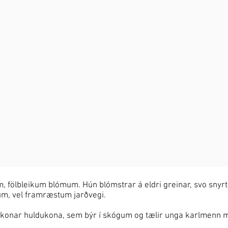
, fölbleikum blómum. Hún blómstrar á eldri greinar, svo snyrt
dnum, vel framræstum jarðvegi.
skonar huldukona, sem býr í skógum og tælir unga karlmenn 