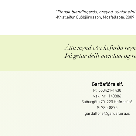
"Finnsk blendingsrós, óreynd, sýnist efni
-Kristleifur Guðbjörnsson, Mosfellsbæ, 2009
Áttu mynd eða hefurðu reyns
Þú getur deilt myndum og r
Garðaflóra slf.
kt: 550421-1430
vsk. nr.: 140886
Suðurgötu 70, 220 Hafnarfirði
S: 780-8875
gardaflora@gardaflora.is