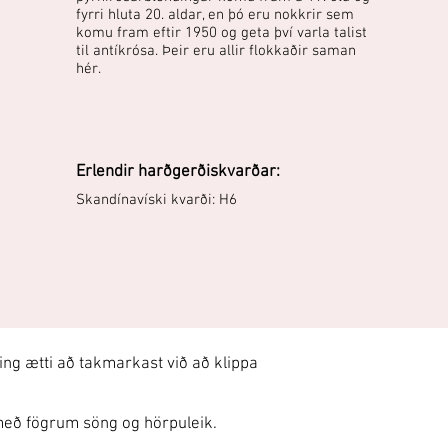
fyrri hluta 20. aldar, en þó eru nokkrir sem
komu fram eftir 1950 og geta því varla talist
til antíkrósa. Þeir eru allir flokkaðir saman
hér.
Erlendir harðgerðiskvarðar:
Skandínavíski kvarði: H6
ing ætti að takmarkast við að klippa
með fögrum söng og hörpuleik.