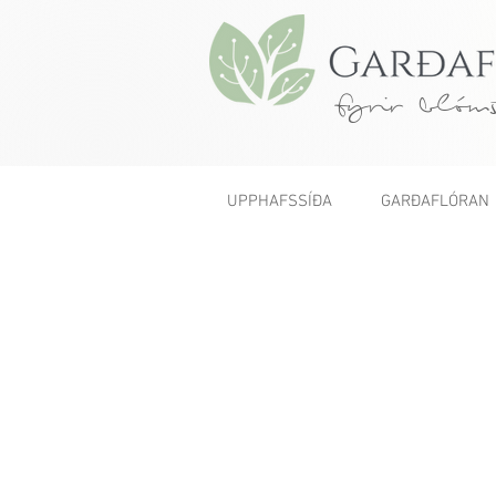
fyrir blóms
UPPHAFSSÍÐA
GARÐAFLÓRAN
< Fyrri