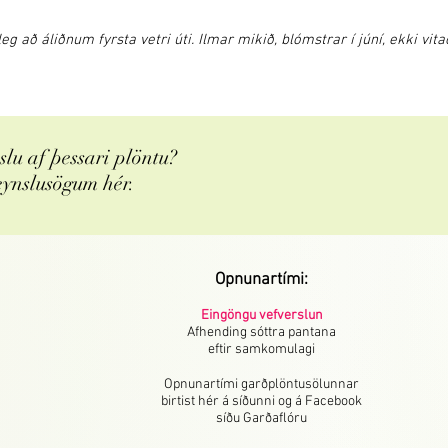
leg að áliðnum fyrsta vetri úti. Ilmar mikið, blómstrar í júní, ekki v
lu af þessari plöntu?
eynslusögum hér.
Opnunartími:
Eingöngu vefverslun
Afhending sóttra pantana
eftir samkomulagi
Opnunartími garðplöntusölunnar
birtist hér á síðunni og á Facebook
síðu Garðaflóru