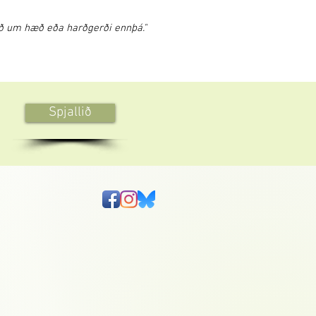
itað um hæð eða harðgerði ennþá."
Spjallið