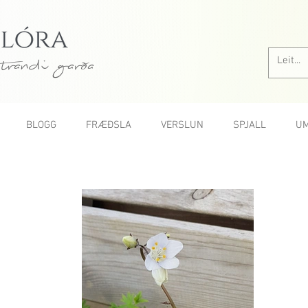
trandi garða
BLOGG
FRÆÐSLA
VERSLUN
SPJALL
UM
Allar rósir A-Ö