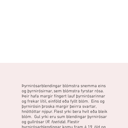
Þyrnirósarblendingar blómstra snemma eins
og þyrnirósirnar, sem blómstra fyrstar rósa.
Þeir hafa margir fíngert lauf þyrnirósarinnar
og frekar lítil, einföld eða fyllt blóm. Eins og
þyrnirósin þroska margir þeirra svartar,
hnöttóttar nýpur. Flest yrki bera hvít eða bleik
blóm. Gul yrki eru sum blendingar þyrnirósar
og gullrósar (
R. foetida
). Flestir
þyrnirósarblendingar komu fram á 19. öld og