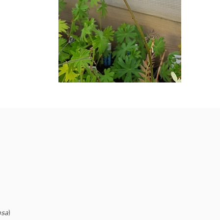
osa
)