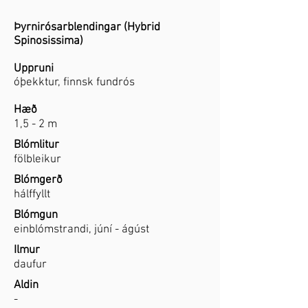
Þyrnirósarblendingar (Hybrid
Spinosissima)
Uppruni
óþekktur, finnsk fundrós
Hæð
1,5 - 2 m
Blómlitur
fölbleikur
Blómgerð
hálffyllt
Blómgun
einblómstrandi, júní - ágúst
Ilmur
daufur
Aldin
-