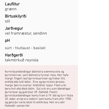
Lauflitur
grænn
Birtuskilyrði
sól
Jarðvegur
vel framræstur, sendinn
pH
súrt - hlutlaust - basískt
Harðgerði
takmörkuð reynsla
Þyrnirósarblendingar blómstra snemma eins og
þyrnirósirnar, sem blómstra fyrstar rósa. Þeir hafa
margir fíngert lauf þyrnirósarinnar og frekar lítil,
einföld eða fyllt blóm. Eins og þyrnirósin þroska
margir þeirra svartar, hnöttóttar nýpur. Flest yrki
bera hvít eða bleik blóm. Gul yrki eru sum blendingar
þyrnirósar og gullrósar (
R. foetida
). Flestir
þyrnirósarblendingar komu fram á 19. öld og fyrri hluta
20. aldar, en þó eru nokkrir sem komu fram eftir 1950
og geta því varla talist til antíkrósa. Þeir eru allir
flokkaðir saman hér.