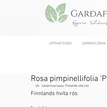
fyrir blóms
UPPHAFSSÍÐA
GARÐAFLÓRAN
< Fyrri
Rosa pimpinellifolia 'P
sh. 'Juhannusruusu', Finlands vita ros
Finnlands hvíta rós