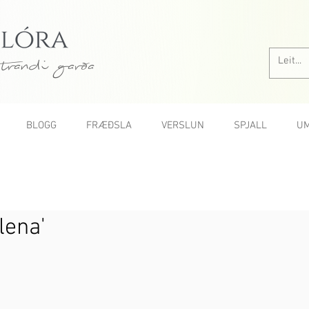
trandi garða
BLOGG
FRÆÐSLA
VERSLUN
SPJALL
UM
Allar rósir A-Ö
lena'