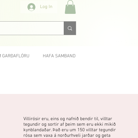
Log In
 GARÐAFLÓRU
HAFA SAMBAND
Næsta >
Villirósir eru, eins og nafnið bendir til, villtar
tegundir og sortir af þeim sem eru ekki mikið
kynblandaðar. Það eru um 150 villtar tegundir
rósa sem vaxa á norðurhveli jarðar og geta