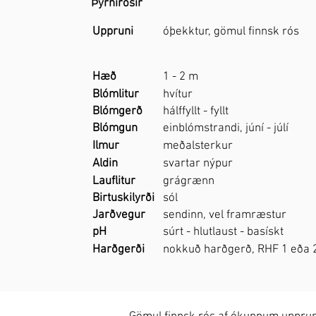
Þyrnirósir
Uppruni
óþekktur, gömul finnsk rós
Hæð
1 - 2 m
Blómlitur
hvítur
Blómgerð
hálffyllt - fyllt
Blómgun
einblómstrandi, júní - júlí
Ilmur
meðalsterkur
Aldin
svartar nýpur
Lauflitur
grágrænn
Birtuskilyrði
sól
Jarðvegur
sendinn, vel framræstur
pH
súrt - hlutlaust - basískt
Harðgerði
nokkuð harðgerð, RHF 1 eða 