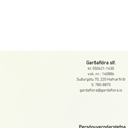
Garðaflóra slf.
kt: 550421-1430
vsk. nr.: 140886
Suðurgötu 70, 220 Hafnarfirði
S: 780-8875
gardaflora@gardaflora.is
Persónuverndarstefna