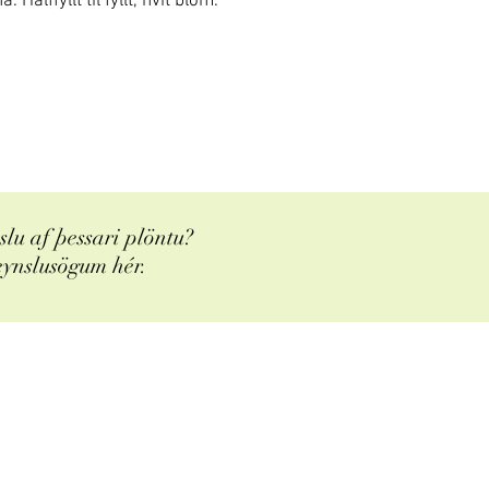
álffyllt til fyllt, hvít blóm.
lu af þessari plöntu?
eynslusögum hér.