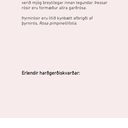
verið mjög breytilegar innan tegundar. Þessar
rósir eru formæður allra garðrósa.
Þyrnirósir eru lítið kynbætt afbrigði af
þyrnirós,
Rosa pimpinellifolia.
Erlendir harðgerðiskvarðar: