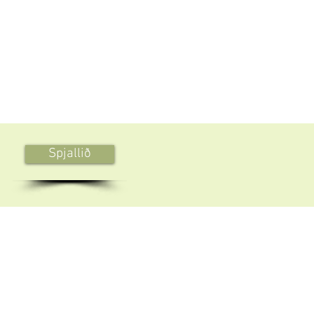
Spjallið