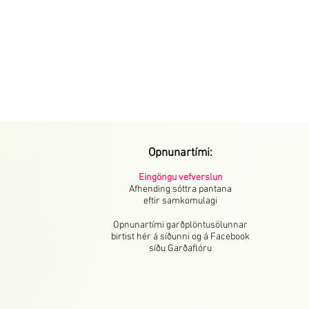
Opnunartími:
Eingöngu vefverslun
Afhending sóttra pantana
eftir samkomulagi
Opnunartími garðplöntusölunnar
birtist hér á síðunni og á Facebook
síðu Garðaflóru