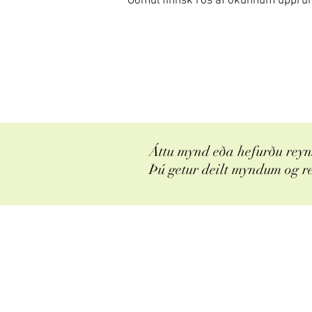
Gömul finnsk rós af ókunnum uppruna. H
Áttu mynd eða hefurðu reyns
Þú getur deilt myndum og r