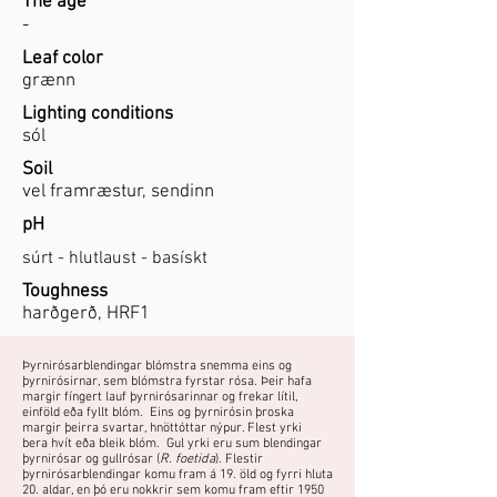
The age
-
Leaf color
grænn
Lighting conditions
sól
Soil
vel framræstur, sendinn
pH
súrt - hlutlaust - basískt
Toughness
harðgerð, HRF1
Þyrnirósarblendingar blómstra snemma eins og
þyrnirósirnar, sem blómstra fyrstar rósa. Þeir hafa
margir fíngert lauf þyrnirósarinnar og frekar lítil,
einföld eða fyllt blóm. Eins og þyrnirósin þroska
margir þeirra svartar, hnöttóttar nýpur. Flest yrki
bera hvít eða bleik blóm. Gul yrki eru sum blendingar
þyrnirósar og gullrósar (
R. foetida
). Flestir
þyrnirósarblendingar komu fram á 19. öld og fyrri hluta
20. aldar, en þó eru nokkrir sem komu fram eftir 1950