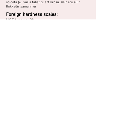
og geta því varla talist til antíkrósa. Þeir eru allir
flokkaðir saman hér.
Foreign hardness scales:
USDA zone: 2b
Skandínavíski kvarði: H8
Þyrnirósarblendingur með hálffylltum, bleikum
blómum. Hún blómstrar á eldri greinar, svo
snyrting ætti að takmarkast við að klippa kal í
burtu. Þrífst best í sól og sendnum, vel
framræstum jarðvegi. Harðgerð og blómsæl.
"Mjög harðgerð þyrnirós blómstrar mikið og lengi í júlí.
Ilmar lítið. Er 2 m á hæð. Er illa við mikla vætu um
blómgunartímann. H.1.Ísl."
- Kristleifur Guðbjörnsson, Mosfellsbæ, 2009
Do you have a photo or experience with
this plant?
You can share photos and experiences