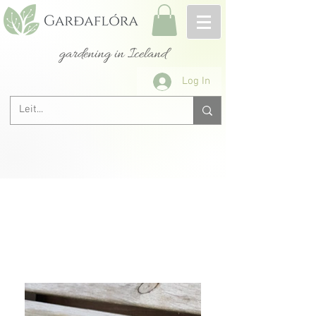
gardening in Iceland
Log In
All roses A-Z
&lt; Previous
Next &gt;