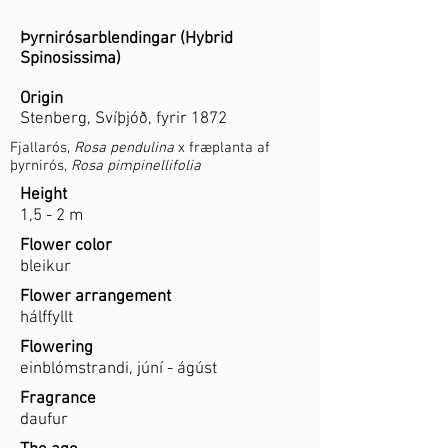
Þyrnirósarblendingar (Hybrid
Spinosissima)
Origin
Stenberg, Svíþjóð, fyrir 1872
Fjallarós,
Rosa pendulina
x fræplanta af
þyrnirós,
Rosa pimpinellifolia
Height
1,5 - 2 m
Flower color
bleikur
Flower arrangement
hálffyllt
Flowering
einblómstrandi, júní - ágúst
Fragrance
daufur