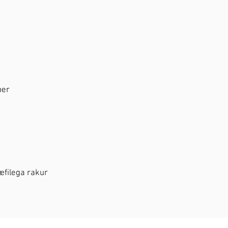
ber
hæfilega rakur