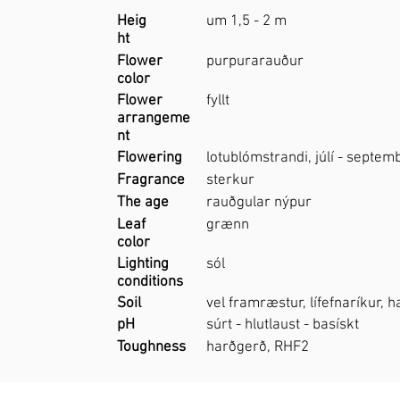
Heig
um 1,5 - 2 m
ht
Flower
purpurarauður
color
Flower
fyllt
arrangeme
nt
Flowering
lotublómstrandi, júlí - septem
Fragrance
sterkur
The age
rauðgular nýpur
Leaf
grænn
color
Lighting
sól
conditions
Soil
vel framræstur, lífefnaríkur, 
pH
súrt - hlutlaust - basískt
Toughness
harðgerð, RHF2