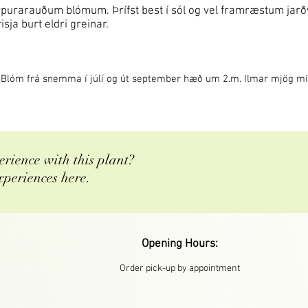
purarauðum blómum. Þrífst best í sól og vel framræstum jarðve
sja burt eldri greinar.
 Blóm frá snemma í júlí og út september hæð um 2.m. Ilmar mjög mikið
rience with this plant?
xperiences here.
Opening Hours:
Order pick-up by appointment