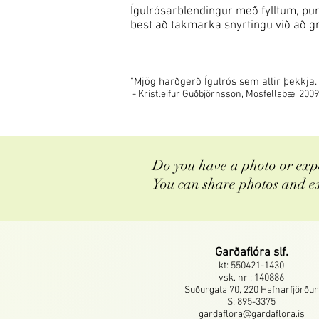
Ígulrósarblendingur með fylltum, pur
best að takmarka snyrtingu við að gri
"Mjög harðgerð Ígulrós sem allir þekkja.
- Kristleifur Guðbjörnsson, Mosfellsbæ, 2009
Do you have a photo or expe
You can share photos and e
Garðaflóra slf.
kt: 550421-1430
vsk. nr.: 140886
Suðurgata 70, 220 Hafnarfjörður
S: 895-3375
gardaflora@gardaflora.is