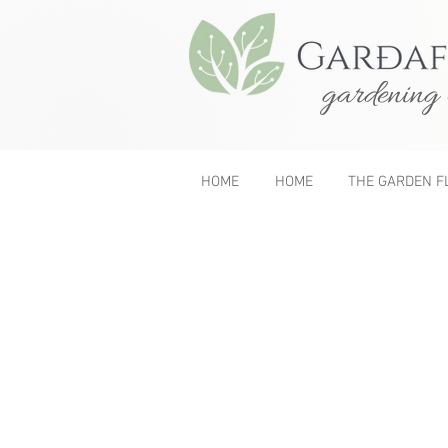
gardening 
HOME
HOME
THE GARDEN F
&lt; Previous