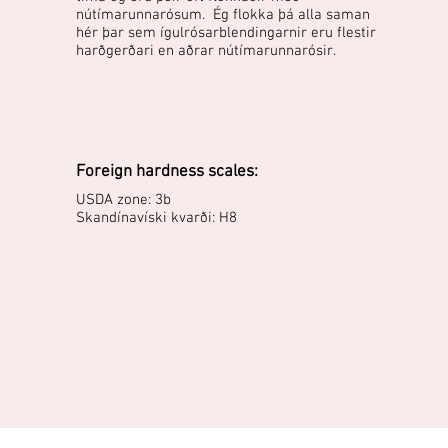
nútímarunnarósum. Ég flokka þá alla saman
hér þar sem ígulrósarblendingarnir eru flestir
harðgerðari en aðrar nútímarunnarósir.
Foreign hardness scales:
USDA zone: 3b
Skandínavíski kvarði: H8