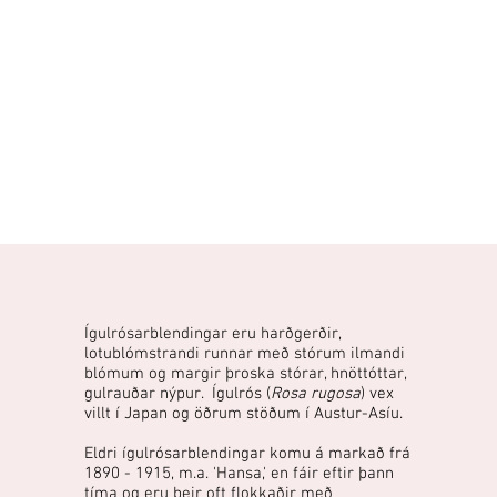
Ígulrósarblendingar eru harðgerðir,
lotublómstrandi runnar með stórum ilmandi
blómum og margir þroska stórar, hnöttóttar,
gulrauðar nýpur. Ígulrós (
Rosa rugosa
) vex
villt í Japan og öðrum stöðum í Austur-Asíu.
Eldri ígulrósarblendingar komu á markað frá
1890 - 1915, m.a. 'Hansa,' en fáir eftir þann
tíma og eru þeir oft flokkaðir með