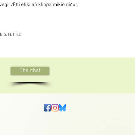
gi. Ætti ekki að klippa mikið niður,
. H.1.Ísl."
The chat