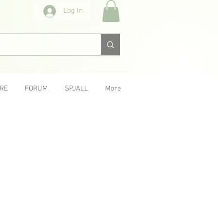
Log In
RE
FORUM
SPJALL
More
Next &gt;