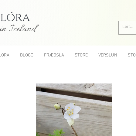
in Iceland
LORA
BLOGG
FRÆÐSLA
STORE
VERSLUN
STO
All roses A-Z