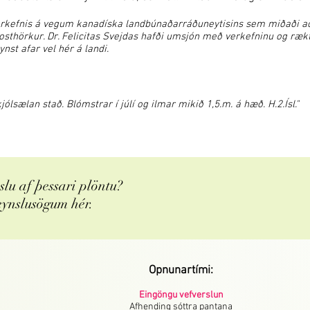
erkefnis á vegum kanadíska landbúnaðarráðuneytisins sem miðaði að
rosthörkur. Dr. Felicitas Svejdas hafði umsjón með verkefninu og ræk
st afar vel hér á landi.
lsælan stað. Blómstrar í júlí og ilmar mikið 1,5.m. á hæð. H.2.Ísl."
lu af þessari plöntu?
eynslusögum hér.
Opnunartími:
Eingöngu vefverslun
Afhending sóttra pantana