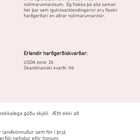
nútímarunnarósum. Ég flokka þá alla saman
hér þar sem ígulrósarblendingarnir eru flestir
harðgerðari en aðrar nútímarunnarósir.
Erlendir harðgerðiskvarðar:
USDA zone: 2b
Skandínavíski kvarði: H6
þokkalega góðu skjóli. Ætti ekki að
r landkönnuður sem fór í þrjá
sherflói nefndur eftir honum.