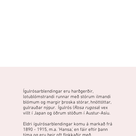
Ígulrósarblendingar eru harðgerðir,
lotublómstrandi runnar með stórum ilmandi
blómum og margir þroska stórar, hnöttóttar,
gulrauðar nýpur. Ígulrós (
Rosa rugosa
) vex
villt í Japan og öðrum stöðum í Austur-Asíu.
Eldri ígulrósarblendingar komu á markað frá
1890 - 1915, m.a. 'Hansa,' en fáir eftir þann
tíma og eru þeir oft flokkaðir með