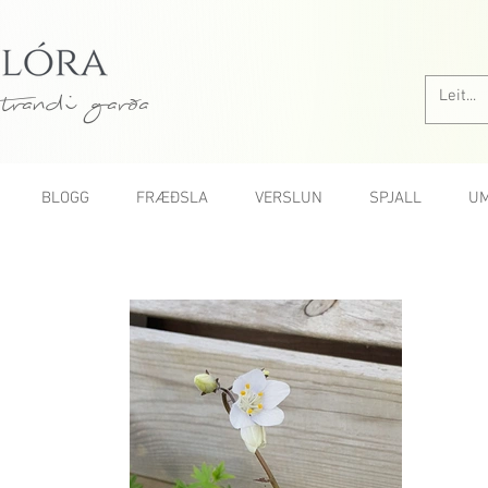
trandi garða
BLOGG
FRÆÐSLA
VERSLUN
SPJALL
UM
Allar rósir A-Ö