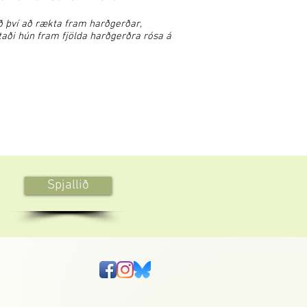
 því að rækta fram harðgerðar,
taði hún fram fjölda harðgerðra rósa á
Spjallið