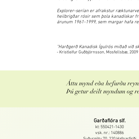
Explorer-serían er afrakstur ræktunarv
heilbrigðar rósir sem þola kanadískar f
árunum 1961-1999, sem margar hafa reyn
"Harðgerð Kanadisk Ígulrós miðað við skjó
- Kristleifur Guðbjörnsson, Mosfellsbæ, 2009
Áttu mynd eða hefurðu reyns
Þú getur deilt myndum og r
Garðaflóra slf.
kt: 550421-1430
vsk. nr.: 140886
Suðurgötu 70, 220 Hafnarfirði