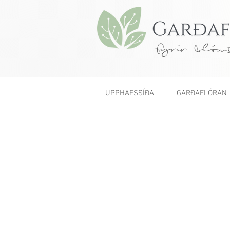
fyrir blóms
UPPHAFSSÍÐA
GARÐAFLÓRAN
< Fyrri