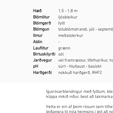
Hæð
1,5 - 1,8 m
Blómlitur
ljósbleikur
Blómgerð
fyllt
Blómgun
lotublómstrandi, júlí - septem
Ilmur
meðalsterkur
Aldin
-
Lauflitur
grænn
Birtuskilyrði
sól
Jarðvegur
vel framræstur, lífefnaríkur, 
pH
súrt - hlutlaust - basískt
Harðgerði
nokkuð harðgerð, RHF2
Ígulrósarblendingur með fylltum, ble
klippa mikið niður, best að takmarka 
Þetta er ein af þeim rósum sem tilh
leiðangra til nýja heimsins í leit að n