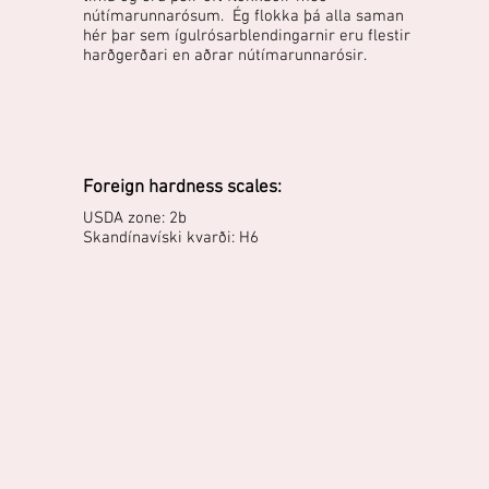
nútímarunnarósum. Ég flokka þá alla saman
hér þar sem ígulrósarblendingarnir eru flestir
harðgerðari en aðrar nútímarunnarósir.
Foreign hardness scales:
USDA zone: 2b
Skandínavíski kvarði: H6