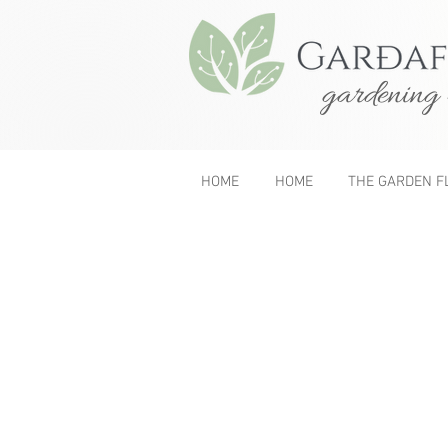
gardening 
HOME
HOME
THE GARDEN F
&lt; Previous