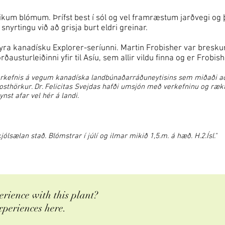
ikum blómum. Þrífst best í sól og vel framræstum jarðvegi og 
snyrtingu við að grisja burt eldri greinar.
eyra kanadísku Explorer-seríunni. Martin Frobisher var bresku
orðausturleiðinni yfir til Asíu, sem allir vildu finna og er Frobi
erkefnis á vegum kanadíska landbúnaðarráðuneytisins sem miðaði að
rosthörkur. Dr. Felicitas Svejdas hafði umsjón með verkefninu og ræk
st afar vel hér á landi.
lsælan stað. Blómstrar í júlí og ilmar mikið 1,5.m. á hæð. H.2.Ísl."
rience with this plant?
xperiences here.