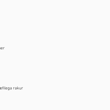
ber
hæfilega rakur