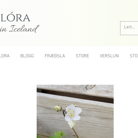
in Iceland
LORA
BLOGG
FRÆÐSLA
STORE
VERSLUN
STO
All roses A-Z