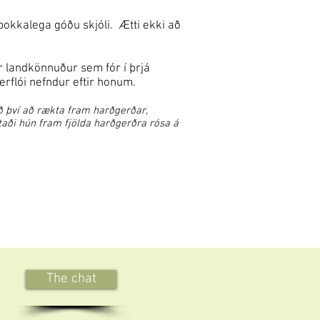
þokkalega góðu skjóli. Ætti ekki að
r landkönnuður sem fór í þrjá
sherflói nefndur eftir honum.
 því að rækta fram harðgerðar,
taði hún fram fjölda harðgerðra rósa á
The chat