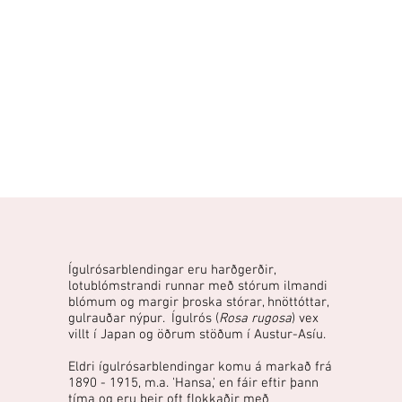
Ígulrósarblendingar eru harðgerðir,
lotublómstrandi runnar með stórum ilmandi
blómum og margir þroska stórar, hnöttóttar,
gulrauðar nýpur. Ígulrós (
Rosa rugosa
) vex
villt í Japan og öðrum stöðum í Austur-Asíu.
Eldri ígulrósarblendingar komu á markað frá
1890 - 1915, m.a. 'Hansa,' en fáir eftir þann
tíma og eru þeir oft flokkaðir með