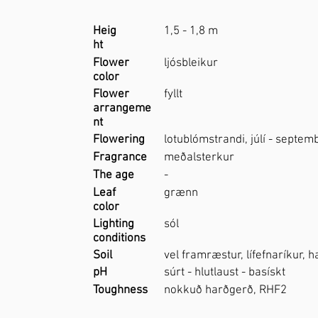
Heig
1,5 - 1,8 m
ht
Flower
ljósbleikur
color
Flower
fyllt
arrangeme
nt
Flowering
lotublómstrandi, júlí - septem
Fragrance
meðalsterkur
The age
-
Leaf
grænn
color
Lighting
sól
conditions
Soil
vel framræstur, lífefnaríkur, 
pH
súrt - hlutlaust - basískt
Toughness
nokkuð harðgerð, RHF2