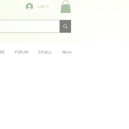
Log In
RE
FORUM
SPJALL
More
Next &gt;