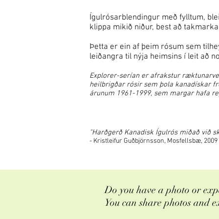
Ígulrósarblendingur með fylltum, ble
klippa mikið niður, best að takmarka 
Þetta er ein af þeim rósum sem tilh
leiðangra til nýja heimsins í leit að n
Explorer-serían er afrakstur ræktunarv
heilbrigðar rósir sem þola kanadískar f
árunum 1961-1999, sem margar hafa reyn
"Harðgerð Kanadisk Ígulrós miðað við skjó
- Kristleifur Guðbjörnsson, Mosfellsbæ, 2009
Do you have a photo or expe
You can share photos and e