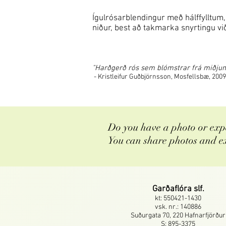
Ígulrósarblendingur með hálffylltum,
niður, best að takmarka snyrtingu við 
"Harðgerð rós sem blómstrar frá miðjum 
- Kristleifur Guðbjörnsson, Mosfellsbæ, 2009
Do you have a photo or expe
You can share photos and e
Garðaflóra slf.
kt: 550421-1430
vsk. nr.: 140886
Suðurgata 70, 220 Hafnarfjörður
S: 895-3375