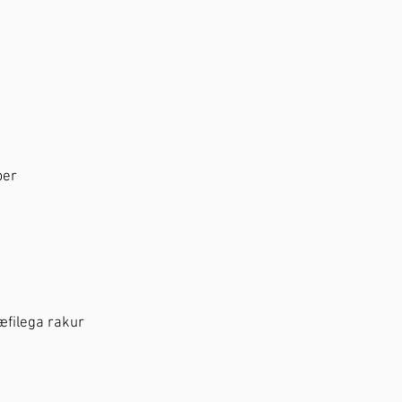
ber
hæfilega rakur