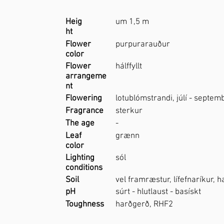
Heig
um 1,5 m
ht
Flower
purpurarauður
color
Flower
hálffyllt
arrangeme
nt
Flowering
lotublómstrandi, júlí - septem
Fragrance
sterkur
The age
-
Leaf
grænn
color
Lighting
sól
conditions
Soil
vel framræstur, lífefnaríkur, 
pH
súrt - hlutlaust - basískt
Toughness
harðgerð, RHF2