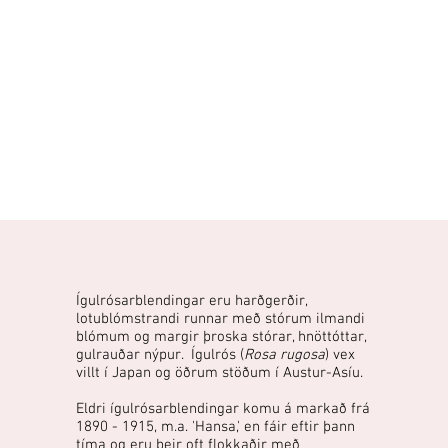
Ígulrósarblendingar eru harðgerðir,
lotublómstrandi runnar með stórum ilmandi
blómum og margir þroska stórar, hnöttóttar,
gulrauðar nýpur. Ígulrós (
Rosa rugosa
) vex
villt í Japan og öðrum stöðum í Austur-Asíu.
Eldri ígulrósarblendingar komu á markað frá
1890 - 1915, m.a. 'Hansa,' en fáir eftir þann
tíma og eru þeir oft flokkaðir með