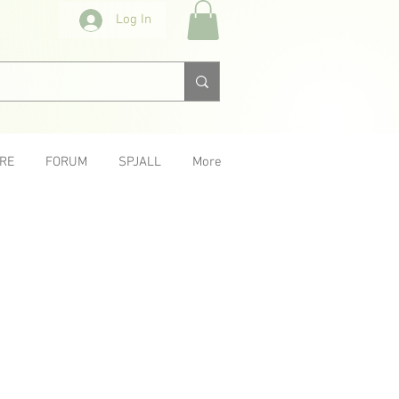
Log In
RE
FORUM
SPJALL
More
Next &gt;