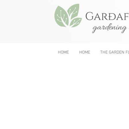
gardening 
HOME
HOME
THE GARDEN F
&lt; Previous