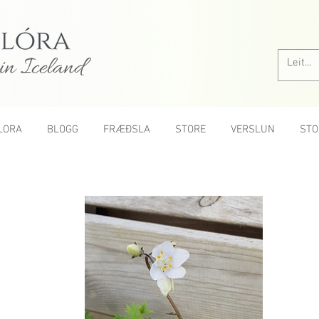
in Iceland
LORA
BLOGG
FRÆÐSLA
STORE
VERSLUN
STO
All roses A-Z