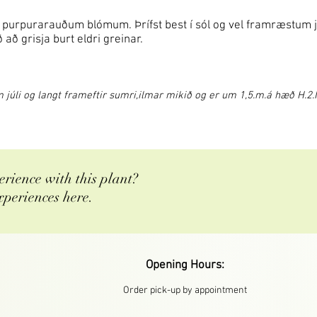
 purpurarauðum blómum. Þrífst best í sól og vel framræstum ja
að grisja burt eldri greinar.
júli og langt frameftir sumri,ilmar mikið og er um 1,5.m.á hæð H.2.Í
rience with this plant?
xperiences here.
Opening Hours:
Order pick-up by appointment