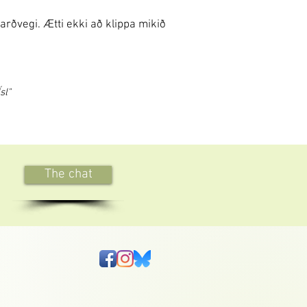
rðvegi. Ætti ekki að klippa mikið
sl"
The chat