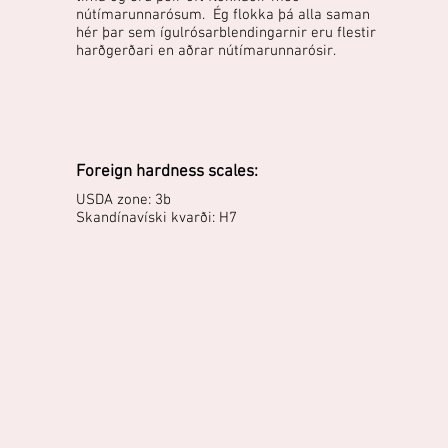
nútímarunnarósum. Ég flokka þá alla saman
hér þar sem ígulrósarblendingarnir eru flestir
harðgerðari en aðrar nútímarunnarósir.
Foreign hardness scales:
USDA zone: 3b
Skandínavíski kvarði: H7