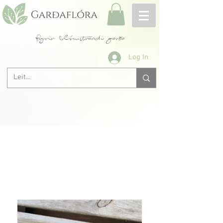
fyrir blómstrandi garða
Log In
Allar rósir A-Ö
< Fyrri
Næsta >