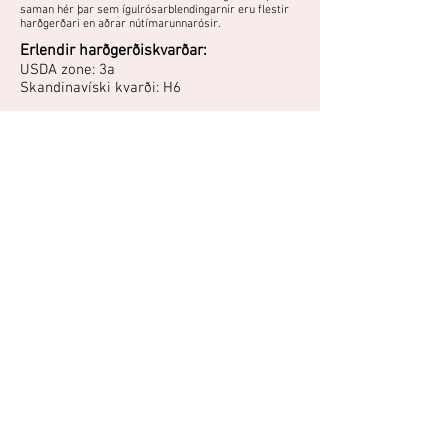
saman hér þar sem ígulrósarblendingarnir eru flestir
harðgerðari en aðrar nútímarunnarósir.
Erlendir harðgerðiskvarðar:
USDA zone: 3a
Skandinavíski kvarði: H6
Ígulrósarblendingur með hálffylltum, hvítum
blómum. Þrífst best í sól og vel framræstum
jarðvegi. Ætti ekki að klippa mikið niður, best að
takmarka snyrtingu við að grisja burt eldri greinar.
"Rósa Rugósa, harðgerð, blómviljug, um 1,5 m á hæð.
H.2. Ísl. Blómstrar í júlí, ilmar mikið."
- Kristleifur Guðbjörnsson, Mosfellsbæ, 2009
Áttu mynd eða hefurðu reynslu af
þessari plöntu?
Þú getur deilt myndum og
reynslusögum hér.