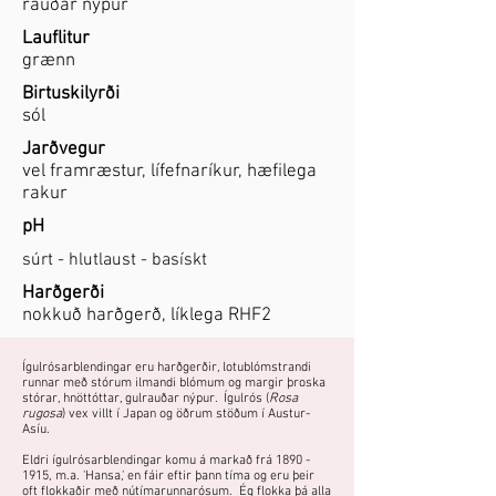
rauðar nýpur
Lauflitur
grænn
Birtuskilyrði
sól
Jarðvegur
vel framræstur, lífefnaríkur, hæfilega
rakur
pH
súrt - hlutlaust - basískt
Harðgerði
nokkuð harðgerð, líklega RHF2
Ígulrósarblendingar eru harðgerðir, lotublómstrandi
runnar með stórum ilmandi blómum og margir þroska
stórar, hnöttóttar, gulrauðar nýpur. Ígulrós (
Rosa
rugosa
) vex villt í Japan og öðrum stöðum í Austur-
Asíu.
Eldri ígulrósarblendingar komu á markað frá
1890 -
1915
, m.a. 'Hansa,' en fáir eftir þann tíma og eru þeir
oft flokkaðir með nútímarunnarósum. Ég flokka þá alla