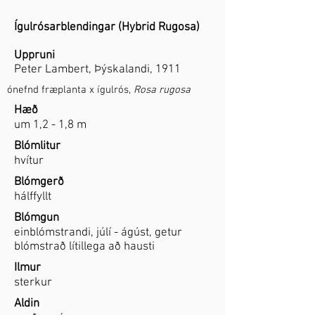
Ígulrósarblendingar (Hybrid Rugosa)
Uppruni
Peter Lambert, Þýskalandi, 1911
ónefnd fræplanta x ígulrós,
Rosa rugosa
Hæð
um 1,2 - 1,8 m
Blómlitur
hvítur
Blómgerð
hálffyllt
Blómgun
einblómstrandi, júlí - ágúst, getur
blómstrað lítillega að hausti
Ilmur
sterkur
Aldin