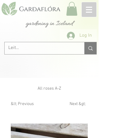
gardening in Iceland
Log In
All roses A-Z
&lt; Previous
Next &gt;