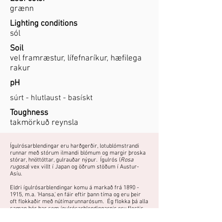
grænn
Lighting conditions
sól
Soil
vel framræstur, lífefnaríkur, hæfilega
rakur
pH
súrt - hlutlaust - basískt
Toughness
takmörkuð reynsla
Ígulrósarblendingar eru harðgerðir, lotublómstrandi
runnar með stórum ilmandi blómum og margir þroska
stórar, hnöttóttar, gulrauðar nýpur. Ígulrós (
Rosa
rugosa
) vex villt í Japan og öðrum stöðum í Austur-
Asíu.
Eldri ígulrósarblendingar komu á markað frá
1890 -
1915
, m.a. 'Hansa,' en fáir eftir þann tíma og eru þeir
oft flokkaðir með nútímarunnarósum. Ég flokka þá alla
saman hér þar sem ígulrósarblendingarnir eru flestir
harðgerðari en aðrar nútímarunnarósir.