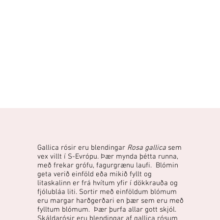
Gallica rósir eru blendingar
Rosa gallica
sem
vex villt í S-Evrópu. Þær mynda þétta runna,
með frekar grófu, fagurgrænu laufi. Blómin
geta verið einföld eða mikið fyllt og
litaskalinn er frá hvítum yfir í dökkrauða og
fjólubláa liti. Sortir með einföldum blómum
eru margar harðgerðari en þær sem eru með
fylltum blómum. Þær þurfa allar gott skjól.
Skáldarósir eru blendingar af gallica rósum