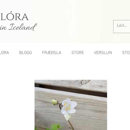
in Iceland
LORA
BLOGG
FRÆÐSLA
STORE
VERSLUN
STO
All roses A-Z