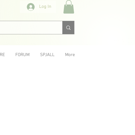
Log In
RE
FORUM
SPJALL
More
Next &gt;