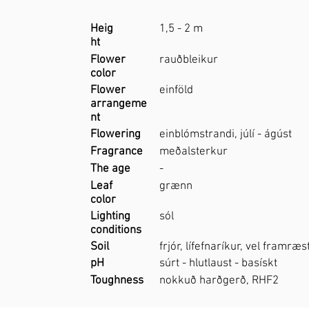
Heig
1,5 - 2 m
ht
Flower
rauðbleikur
color
Flower
einföld
arrangeme
nt
Flowering
einblómstrandi, júlí - ágúst
Fragrance
meðalsterkur
The age
-
Leaf
grænn
color
Lighting
sól
conditions
Soil
frjór, lífefnaríkur, vel framræs
pH
súrt - hlutlaust - basískt
Toughness
nokkuð harðgerð, RHF2