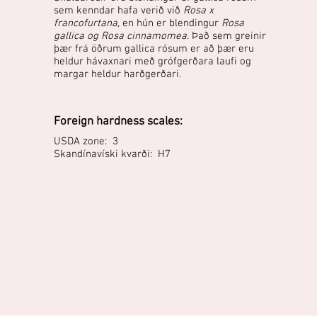
sem kenndar hafa verið við
Rosa x
francofurtana,
en hún er blendingur
Rosa
gallica og Rosa cinnamomea.
Það sem greinir
þær frá öðrum gallica rósum er að þær eru
heldur hávaxnari með grófgerðara laufi og
margar heldur harðgerðari.
Foreign hardness scales:
USDA zone: 3
Skandínavíski kvarði: H7