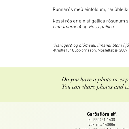
Runnarós með einföldum, rauðbleikum
Þessi rós er ein af gallica rósunum
cinnamomea
) og
Rosa gallica
.
"Harðgerð og blómsæl, ilmandi blóm í júlí
-Kristleifur Guðbjörnsson, Mosfellsbæ, 2009
Do you have a photo or expe
You can share photos and e
Garðaflóra slf.
kt: 550421-1430
vsk. nr.: 140886