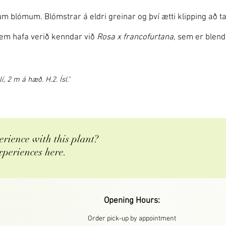
 blómum. Blómstrar á eldri greinar og því ætti klipping að ta
 sem hafa verið kenndar við
Rosa x francofurtana
, sem er blend
, 2 m á hæð. H.2. Ísl."
rience with this plant?
xperiences here.
Opening Hours:
Order pick-up by appointment