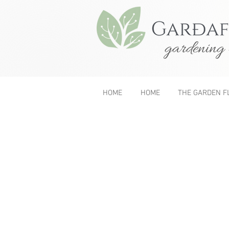
gardening 
HOME
HOME
THE GARDEN F
&lt; Previous