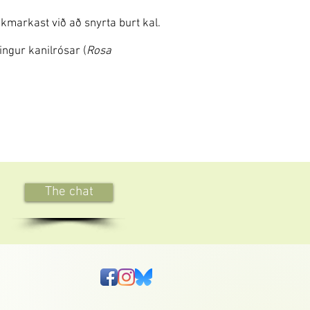
kmarkast við að snyrta burt kal.
ingur kanilrósar (
Rosa
The chat