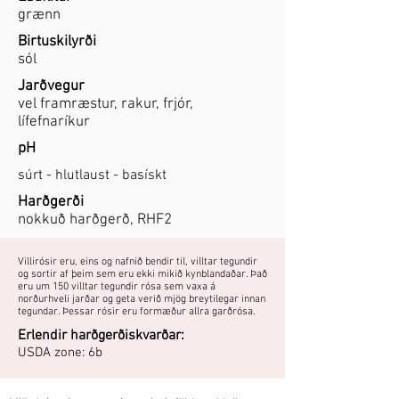
grænn
Birtuskilyrði
sól
Jarðvegur
vel framræstur, rakur, frjór,
lífefnaríkur
pH
súrt - hlutlaust - basískt
Harðgerði
nokkuð harðgerð, RHF2
Villirósir eru, eins og nafnið bendir til, villtar tegundir
og sortir af þeim sem eru ekki mikið kynblandaðar. Það
eru um 150 villtar tegundir rósa sem vaxa á
norðurhveli jarðar og geta verið mjög breytilegar innan
tegundar. Þessar rósir eru formæður allra garðrósa.
Erlendir harðgerðiskvarðar:
USDA zone: 6b