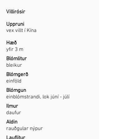
Villirósir
Uppruni
vex villt í Kína
Hæð
yfir 3 m
Blómlitur
bleikur
Blómgerð
einföld
Blómgun
einblómstrandi, lok júní - júlí
Ilmur
daufur
Aldin
rauðgular nýpur
Lauflitur