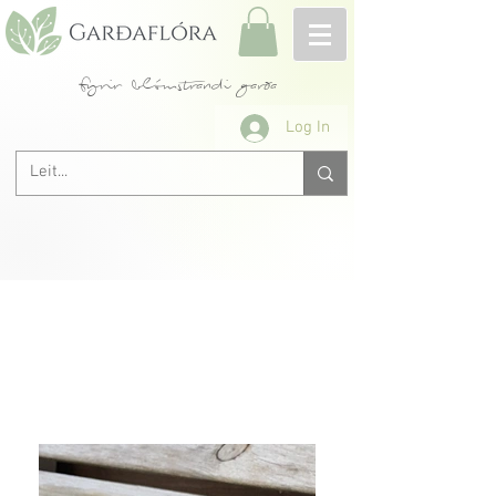
fyrir blómstrandi garða
Log In
Allar rósir A-Ö
< Fyrri
Næsta >