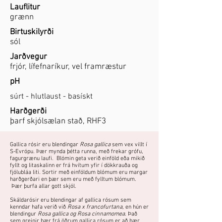
Lauflitur
grænn
Birtuskilyrði
sól
Jarðvegur
frjór, lífefnaríkur, vel framræstur
pH
súrt - hlutlaust - basískt
Harðgerði
þarf skjólsælan stað, RHF3
Gallica rósir eru blendingar
Rosa gallica
sem vex villt í
S-Evrópu. Þær mynda þétta runna, með frekar grófu,
fagurgrænu laufi. Blómin geta verið einföld eða mikið
fyllt og litaskalinn er frá hvítum yfir í dökkrauða og
fjólubláa liti. Sortir með einföldum blómum eru margar
harðgerðari en þær sem eru með fylltum blómum.
Þær þurfa allar gott skjól.
Skáldarósir eru blendingar af gallica rósum sem
kenndar hafa verið við
Rosa x francofurtana,
en hún er
blendingur
Rosa gallica og Rosa cinnamomea.
Það
sem greinir þær frá öðrum gallica rósum er að þær