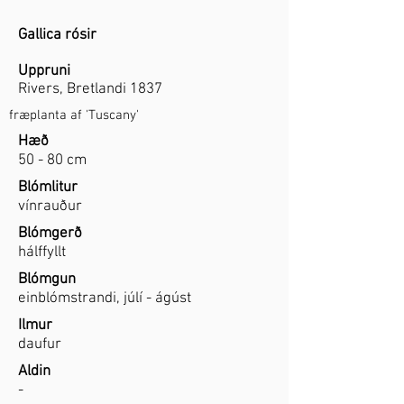
Gallica rósir
Uppruni
Rivers, Bretlandi 1837
fræplanta af 'Tuscany'
Hæð
50 - 80 cm
Blómlitur
vínrauður
Blómgerð
hálffyllt
Blómgun
einblómstrandi, júlí - ágúst
Ilmur
daufur
Aldin
-