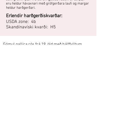
eru heldur hávaxnari með grófgerðara laufi og margar
heldur harðgerðari.
Erlendir harðgerðiskvarðar:
USDA zone: 4b
Skandínavíski kvarði: H5
Gömul gallica rós frá 19. öld með hálffylltum,
vínrauðum blómum. Eins og flestar aðrar
antíkrósir blómstrar hún á eldri greinar, svo
snyrting ætti að takmarkast við að klippa kal í
burtu. Kelur ekki mikið í góðu skjóli, svo blómgun er
nokkuð örugg. Blómin eru regnþolin.
"Gallikkarós sennilega viðkvæm. Hefur lifað og
blómstrað tvö sumur ilmandi blómum í júlilok, hæð 70
cm. H.3.Ísl."
-Kristleifur Guðbjörnsson, Mosfellsbæ, 2009
Áttu mynd eða hefurðu reynslu af
þessari plöntu?