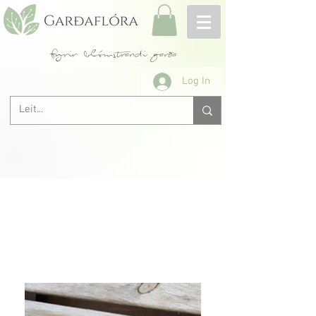
fyrir blómstrandi garða
Log In
Allar rósir A-Ö
< Fyrri
Næsta >