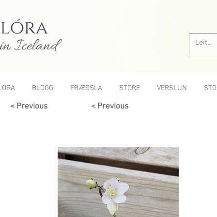
in Iceland
LORA
BLOGG
FRÆÐSLA
STORE
VERSLUN
STO
< Previous
< Previous