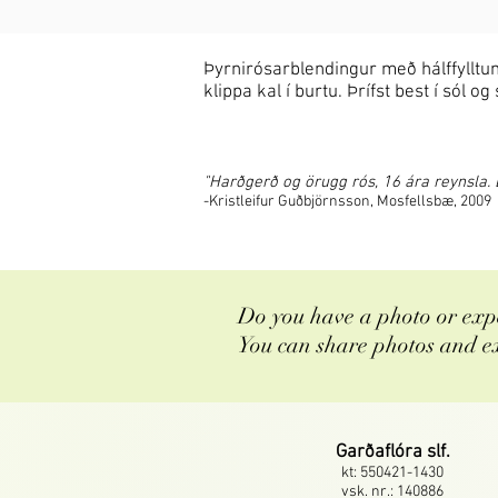
Þyrnirósarblendingur með hálffylltum
klippa kal í burtu. Þrífst best í só
"Harðgerð og örugg rós, 16 ára reynsla. B
-Kristleifur Guðbjörnsson, Mosfellsbæ, 2009
Do you have a photo or expe
You can share photos and e
Garðaflóra slf.
kt: 550421-1430
vsk. nr.: 140886