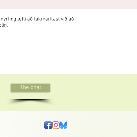
snyrting ætti að takmarkast við að
lin.
The chat