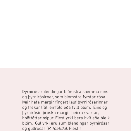
Þyrnirósarblendingar blómstra snemma eins
og þyrnirósirnar, sem blómstra fyrstar rósa.
Þeir hafa margir fíngert lauf þyrnirósarinnar
og frekar lítil, einföld eða fyllt blóm. Eins og
þyrnirósin þroska margir þeirra svartar,
hnöttóttar nýpur. Flest yrki bera hvít eða bleik
blóm. Gul yrki eru sum blendingar þyrnirósar
og gullrósar (
R. foetida
). Flestir