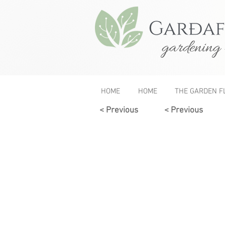
gardening 
HOME
HOME
THE GARDEN F
< Previous
< Previous