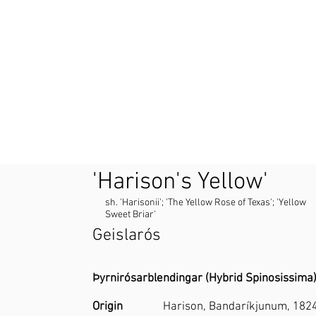
'Harison's Yellow'
sh. 'Harisonii'; 'The Yellow Rose of Texas'; 'Yellow
Sweet Briar'
Geislarós
Þyrnirósarblendingar (Hybrid Spinosissima
Origin
Harison, Bandaríkjunum, 182