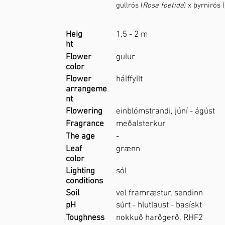
gullrós (
Rosa foetida
) x þyrnirós (
Heig
1,5 - 2 m
ht
Flower
gulur
color
Flower
hálffyllt
arrangeme
nt
Flowering
einblómstrandi, júní - ágúst
Fragrance
meðalsterkur
The age
-
Leaf
grænn
color
Lighting
sól
conditions
Soil
vel framræstur, sendinn
pH
súrt - hlutlaust - basískt
Toughness
nokkuð harðgerð, RHF2