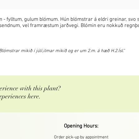
 - fylltum, gulum blómum. Hún blómstrar á eldri greinar, svo 
l og sendnum, vel framræstum jarðvegi. Blómin eru nokkuð regnþo
lómstrar mikið í júlí,ilmar mikið og er um 2.m. á hæð H.2.Ísl."
rience with this plant?
xperiences here.
Opening Hours:
Order pick-up by appointment