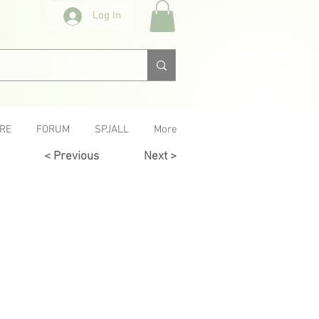
Log In
RE
FORUM
SPJALL
More
< Previous
Next >