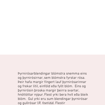
Þyrnirósarblendingar blómstra snemma eins
og þyrnirósirnar, sem blómstra fyrstar rósa.
Þeir hafa margir fíngert lauf þyrnirósarinnar
og frekar lítil, einföld eða fyllt blóm. Eins og
þyrnirósin þroska margir þeirra svartar,
hnöttóttar nýpur. Flest yrki bera hvít eða bleik
blóm. Gul yrki eru sum blendingar þyrnirósar
og gullrósar (
R. foetida
). Flestir