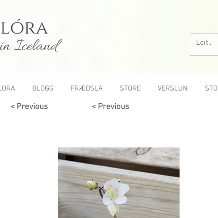
in Iceland
LORA
BLOGG
FRÆÐSLA
STORE
VERSLUN
STO
< Previous
< Previous