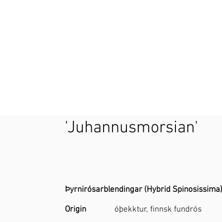
'Juhannusmorsian'
Þyrnirósarblendingar (Hybrid Spinosissima
Origin
óþekktur, finnsk fundrós