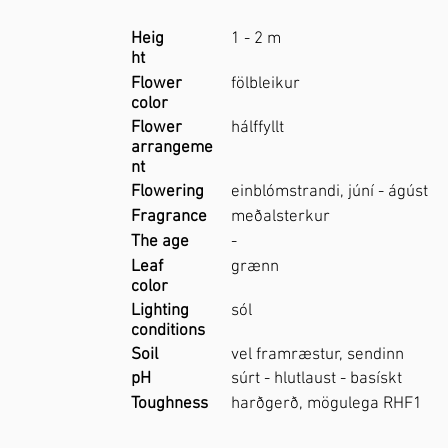
Heig
1 - 2 m
ht
Flower
fölbleikur
color
Flower
hálffyllt
arrangeme
nt
Flowering
einblómstrandi, júní - ágúst
Fragrance
meðalsterkur
The age
-
Leaf
grænn
color
Lighting
sól
conditions
Soil
vel framræstur, sendinn
pH
súrt - hlutlaust - basískt
Toughness
harðgerð, mögulega RHF1