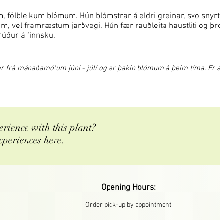
, fölbleikum blómum. Hún blómstrar á eldri greinar, svo snyrt
dnum, vel framræstum jarðvegi. Hún fær rauðleita haustliti og þ
úður á finnsku.
 frá mánaðamótum júní - júlí og er þakin blómum á þeim tíma. Er að
rience with this plant?
xperiences here.
Opening Hours:
Order pick-up by appointment