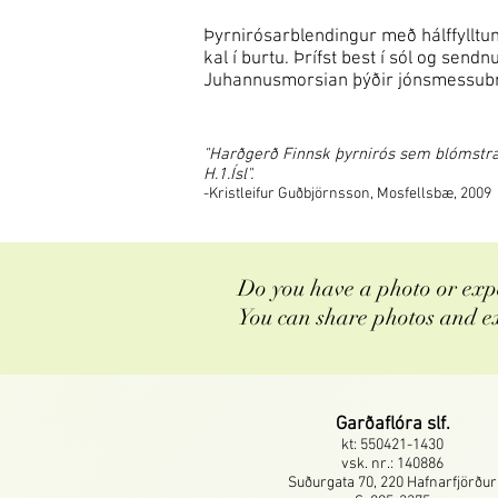
Þyrnirósarblendingur með hálffylltum
kal í burtu. Þrífst best í sól og sen
Juhannusmorsian þýðir jónsmessubr
"Harðgerð Finnsk þyrnirós sem blómstrar
H.1.Ísl".
-Kristleifur Guðbjörnsson, Mosfellsbæ, 2009
Do you have a photo or expe
You can share photos and e
Garðaflóra slf.
kt: 550421-1430
vsk. nr.: 140886
Suðurgata 70, 220 Hafnarfjörður