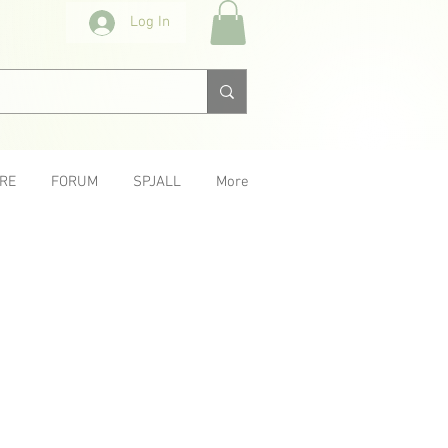
Log In
RE
FORUM
SPJALL
More
< Previous
Next >