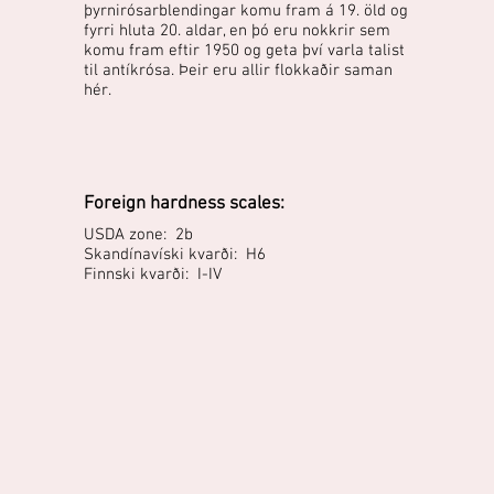
þyrnirósarblendingar komu fram á 19. öld og
fyrri hluta 20. aldar, en þó eru nokkrir sem
komu fram eftir 1950 og geta því varla talist
til antíkrósa. Þeir eru allir flokkaðir saman
hér.
Foreign hardness scales:
USDA zone: 2b
Skandínavíski kvarði: H6
Finnski kvarði: I-IV