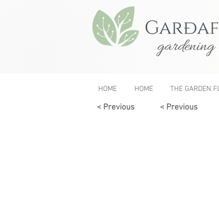
gardening 
HOME
HOME
THE GARDEN F
< Previous
< Previous