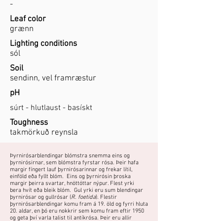
-
Leaf color
grænn
Lighting conditions
sól
Soil
sendinn, vel framræstur
pH
súrt - hlutlaust - basískt
Toughness
takmörkuð reynsla
Þyrnirósarblendingar blómstra snemma eins og
þyrnirósirnar, sem blómstra fyrstar rósa. Þeir hafa
margir fíngert lauf þyrnirósarinnar og frekar lítil,
einföld eða fyllt blóm. Eins og þyrnirósin þroska
margir þeirra svartar, hnöttóttar nýpur. Flest yrki
bera hvít eða bleik blóm. Gul yrki eru sum blendingar
þyrnirósar og gullrósar (
R. foetida
). Flestir
þyrnirósarblendingar komu fram á 19. öld og fyrri hluta
20. aldar, en þó eru nokkrir sem komu fram eftir 1950
og geta því varla talist til antíkrósa. Þeir eru allir