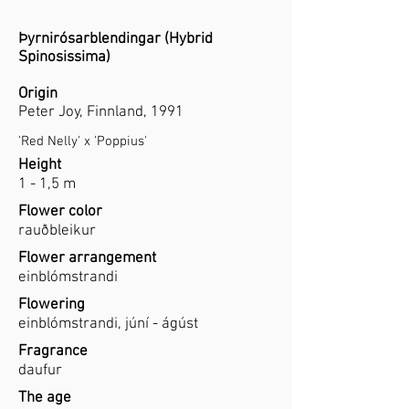
Þyrnirósarblendingar (Hybrid
Spinosissima)
Origin
Peter Joy, Finnland, 1991
'Red Nelly' x 'Poppius'
Height
1 - 1,5 m
Flower color
rauðbleikur
Flower arrangement
einblómstrandi
Flowering
einblómstrandi, júní - ágúst
Fragrance
daufur
The age