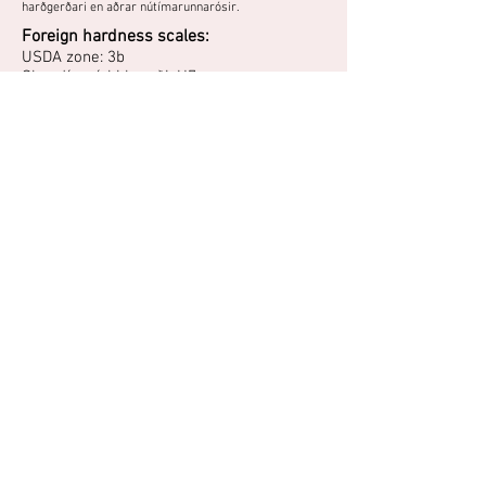
harðgerðari en aðrar nútímarunnarósir.
Foreign hardness scales:
USDA zone: 3b
Skandínavíski kvarði: H7
Ígulrósarblendingur með hálffylltum, hvítum
blómum. Þrífst best í sól og vel framræstum
jarðvegi. Ætti ekki að klippa mikið niður, best að
takmarka snyrtingu við að grisja burt eldri greinar.
"Þetta er afar harðgerð rósa rugósa rós, sem hefur
staðið sig vel í mörg ár. Er um 2 m á hæð. Blómstrar
mikið í júli og ilmar mikið. H.1.Ísl."
- Kristleifur Guðbjörnsson, Mosfellsbæ, 2009
Do you have a photo or experience with
this plant?
You can share photos and experiences