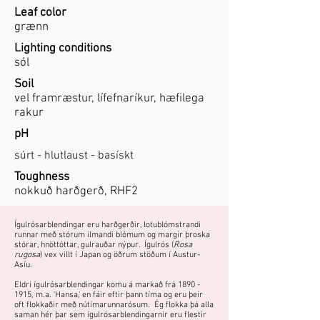
Leaf color
grænn
Lighting conditions
sól
Soil
vel framræstur, lífefnaríkur, hæfilega
rakur
pH
súrt - hlutlaust - basískt
Toughness
nokkuð harðgerð, RHF2
Ígulrósarblendingar eru harðgerðir, lotublómstrandi
runnar með stórum ilmandi blómum og margir þroska
stórar, hnöttóttar, gulrauðar nýpur. Ígulrós (
Rosa
rugosa
) vex villt í Japan og öðrum stöðum í Austur-
Asíu.
Eldri ígulrósarblendingar komu á markað frá
1890 -
1915
, m.a. 'Hansa,' en fáir eftir þann tíma og eru þeir
oft flokkaðir með nútímarunnarósum. Ég flokka þá alla
saman hér þar sem ígulrósarblendingarnir eru flestir