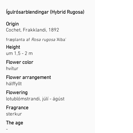
Ígulrósarblendingar (Hybrid Rugosa)
Origin
Cochet, Frakklandi, 1892
fræplanta af
Rosa rugosa
'Alba'
Height
um 1,5 - 2 m
Flower color
hvítur
Flower arrangement
hálffyllt
Flowering
lotublómstrandi, júlí - ágúst
Fragrance
sterkur
The age
-