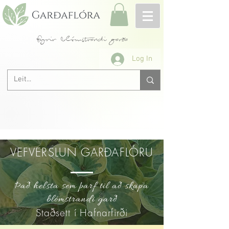
fyrir blómstrandi garða
Log In
VEFVERSLUN GARÐAFLÓRU
Það helsta sem þarf til að skapa
blómstrandi garð
Staðsett í Hafnarfirði