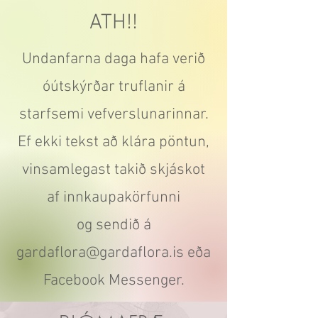
ATH!!
Undanfarna daga hafa verið
óútskýrðar truflanir á
starfsemi vefverslunarinnar.
Ef ekki tekst að klára pöntun,
vinsamlegast takið skjáskot
af innkaupakörfunni
og sendið á
gardaflora@gardaflora.is
eða
Facebook Messenger.