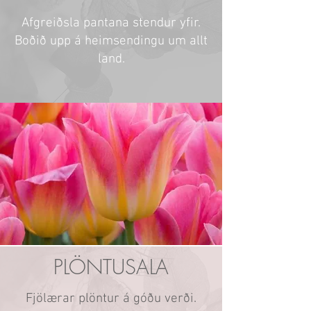
Afgreiðsla pantana stendur yfir.
Boðið upp á heimsendingu um allt
land.
PLÖNTUSALA
Fjölærar plöntur á góðu verði.