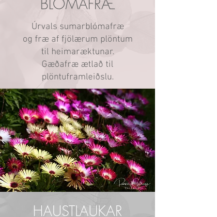
BLÓMAFRÆ
Úrvals sumarblómafræ
og fræ af fjölærum plöntum
til heimaræktunar.
Gæðafræ ætlað til
plöntuframleiðslu.
HAUSTLAUKAR