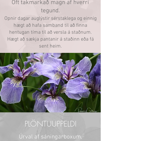
Oft takmarkað magn af hverri
tegund.
Opnir dagar auglýstir sérstaklega og einnig
hægt að hafa samband til að finna
hentugan tíma til að versla á staðnum.
Hægt að sækja pantanir á staðinn eða fá
sent heim.
PLÖNTUUPPELDI
Úrval af sáningarboxum,