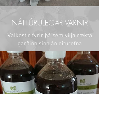
NÁTTÚRULEGAR VARNIR
Valkostir fyrir þá sem vilja rækta
garðinn sinn án eiturefna