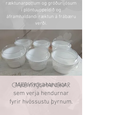
ræktunarpottum og gróðurljósum
í plöntuuppeldið og
áframhaldandi ræktun á frábæru
verði.
GARÐYRKJUHANSKAR
Mjúkir rósahanskar
sem verja hendurnar
fyrir hvössustu þyrnum.