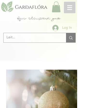
fyrir blómstrandi garða
Log In