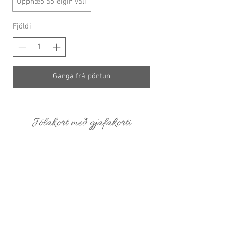
Upphæð að eigin vali
Fjöldi
Ganga frá pöntun
Jólakort með gjafakorti
fæst hér:
Garðaflóra slf.
kt: 550421-1430