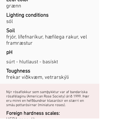
Leaf color
grænn
Lighting conditions
sól
Soil
frjór, lífefnaríkur, hæfilega rakur, vel
framræstur
pH
súrt - hlutlaust - basískt
Toughness
frekar viðkvæm, vetrarskýli
Nýr rósaflokkur sem samþykktur var af bandaríska
rósafélaginu (American Rose Society) árið 1999. Þær
eru minni en hefðbundnar klasarósir en stærri en
smáu pottarósirnar (miniature roses).
Foreign hardness scales:
USDA zone: 6b
Skandínavíski kvarði: H3