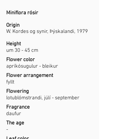
Miniflora rósir
Origin
W. Kordes og synir, Þýskalandi, 1979
Height
um 30 - 45 cm
Flower color
apríkósugulur - bleikur
Flower arrangement
fyllt
Flowering
lotublómstrandi, júlí - september
Fragrance
daufur
The age
-