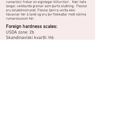
runnarósir frekar en eiginlegar klifurrósir. Þær hafa
langar, veikburða greinar sem þurfa stuðning. Flestar
eru lotublómstrandi. Flestar þeirra verða ekki
hávaxnar hér á landi og eru því flokkaðar með nútíma
runnarósunum hér.
Foreign hardness scales:
USDA zone: 2b
Skandínavíski kvarði: H6
Nútíma runnarós úr kanadísku Explorer-seríunni,
ræktuð af Dr. Felicitas Svejda. Hún blómstrar
fylltum, sterkbleikum blómum.
John Cabot var ítalskur landkönnuður sem var
fyrstur Evrópubúa, á eftir Leifi heppna, til að fara í
könnunarleiðangur eftir strönd N-Ameríku árið
1497, fimm árum eftir að Columbus hafði fundið N-
Ameríku.