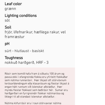
Leaf color
grænn
Lighting conditions
sól
Soil
frjór, lífefnaríkur, hæfilega rakur, vel
framræstur
pH
súrt - hlutlaust - basískt
Toughness
nokkuð harðgerð, HRF - 3
Rósir sem komið hafa fram á síðustu 100 árum og
passa ekki í ofangreinda flokka eru yfirleitt flokkaðar
sem nútíma runnarósir. Þær líkjast oft stórvöxnum
terósarblendingum eða klasarósum og flestar líkjast á
engan hátt runnum við íslenskar aðstæður. Þær
myndu flestar flokkast sem beðrósir hér. Sumar eru
harðgerðari en fyrrgreindir flokkar nútímarósa og
líklegri til að standast íslenskar aðstæður.
Nútíma klifurrósir eru í raun stórvaxnar nútíma