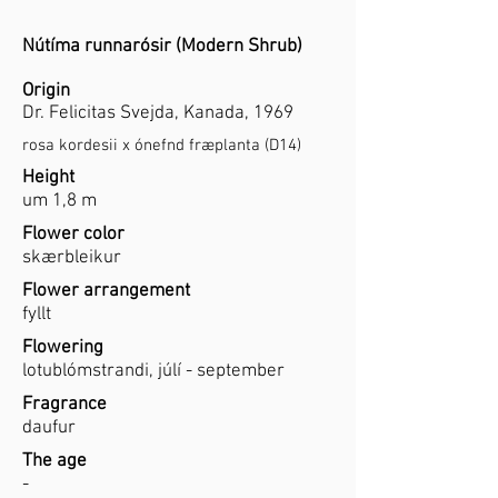
Nútíma runnarósir (Modern Shrub)
Origin
Dr. Felicitas Svejda, Kanada, 1969
rosa kordesii x ónefnd fræplanta (D14)
Height
um 1,8 m
Flower color
skærbleikur
Flower arrangement
fyllt
Flowering
lotublómstrandi, júlí - september
Fragrance
daufur
The age
-