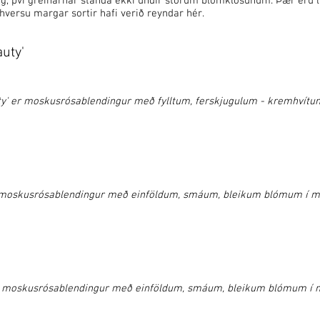
ng, því greinarnar standa ekki undir stórum blómklösunum. Þær eru l
hversu margar sortir hafi verið reyndar hér.
auty'
ty' er moskusrósablendingur með fylltum, ferskjugulum - kremhvít
r moskusrósablendingur með einföldum, smáum, bleikum blómum í 
er moskusrósablendingur með einföldum, smáum, bleikum blómum í