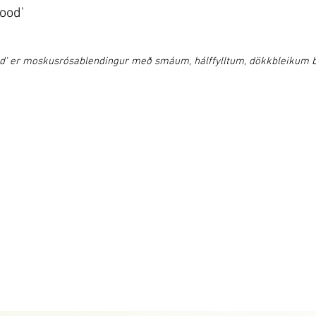
ood'
od' er moskusrósablendingur með smáum, hálffylltum, dökkbleikum