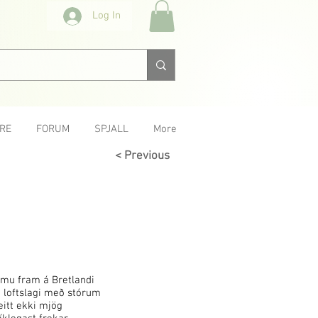
Log In
RE
FORUM
SPJALL
More
< Previous
omu fram á Bretlandi
a loftslagi með stórum
eitt ekki mjög