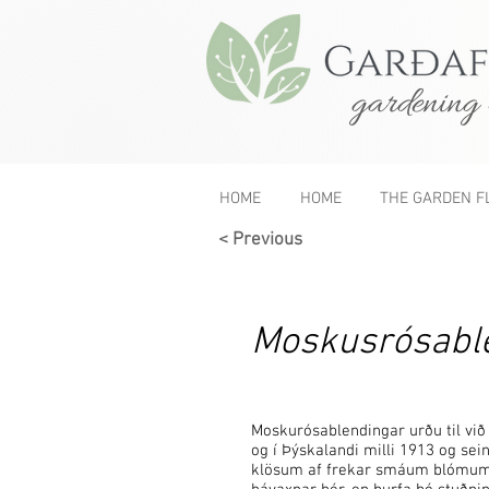
gardening 
HOME
HOME
THE GARDEN F
< Previous
Moskusrósable
Moskurósablendingar urðu til við
og í Þýskalandi milli 1913 og sei
klösum af frekar smáum blómum se