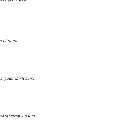
íklegast frekar
um blómum.
margblóma klösum.
 margblóma klösum.