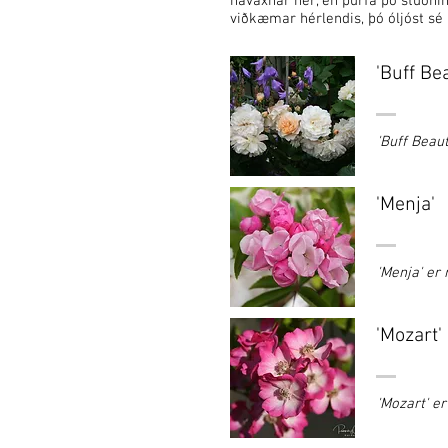
hávaxnar hér, en þurfa þó stuðni
viðkæmar hérlendis, þó óljóst sé 
'Buff Be
'Buff Beau
'Menja'
'Menja' e
'Mozart'
'Mozart' 