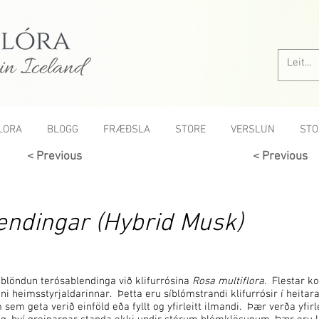
in Iceland
LORA
BLOGG
FRÆÐSLA
STORE
VERSLUN
STO
< Previous
< Previous
ndingar (Hybrid Musk)
 blöndun terósablendinga við klifurrósina
Rosa multiflora
. Flestar k
nni heimsstyrjaldarinnar. Þetta eru síblómstrandi klifurrósir í heitar
m geta verið einföld eða fyllt og yfirleitt ilmandi. Þær verða yfirl