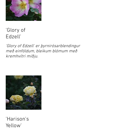
'Glory of
Edzell'
'Glory of Edzell' er þyrnirósarblendingur
með einföldum, bleikum blómum með
kremhvítri miðju.
'Harison's
Yellow'