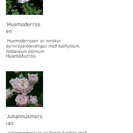
'Husmoderros
en'
'Husmoderrosen' er norskur
þyrnirósarblendingur með hálffylltum,
fölbleikum blómum.
Húsmóðurrós
'Juhannusmors
ian'