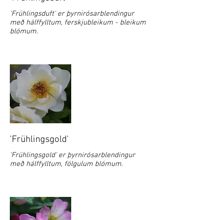
'Frühlingsduft' er þyrnirósarblendingur
með hálffylltum, ferskjubleikum - bleikum
blómum.
'Frühlingsgold'
'Frühlingsgold' er þyrnirósarblendingur
með hálffylltum, fölgulum blómum.