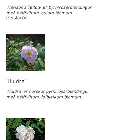
'Harison's Yellow' er þyrnirósarblendingur
með hálffylltum, gulum blómum.
Geislarós
'Huldra'
'Huldra' er norskur þyrnirósarblendingur
með hálffylltum, fölbleikum blómum.