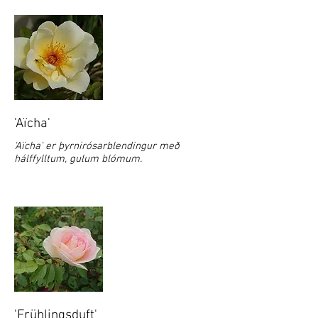
'Aïcha'
'Aïcha' er þyrnirósarblendingur með
hálffylltum, gulum blómum.
'Frühlingsduft'