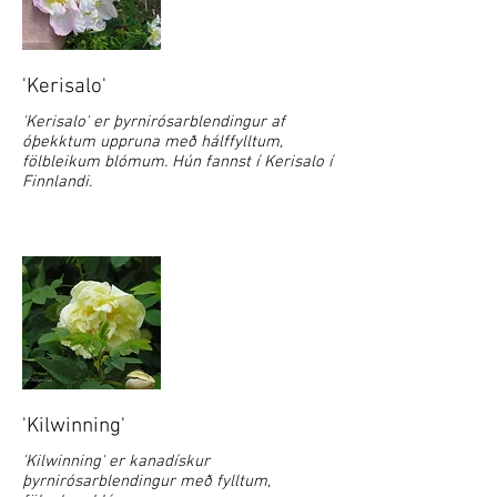
'Kerisalo'
'Kerisalo' er þyrnirósarblendingur af
óþekktum uppruna með hálffylltum,
fölbleikum blómum. Hún fannst í Kerisalo í
Finnlandi.
'Kilwinning'
'Kilwinning' er kanadískur
þyrnirósarblendingur með fylltum,