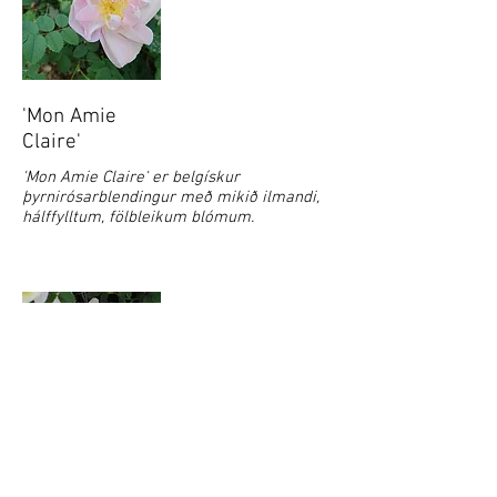
'Mon Amie
Claire'
'Mon Amie Claire' er belgískur
þyrnirósarblendingur með mikið ilmandi,
hálffylltum, fölbleikum blómum.
'Paimio'