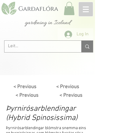
gardening in Iceland
Log In
< Previous
< Previous
< Previous
< Previous
Þyrnirósarblendingar
(Hybrid Spinosissima)
Þyrnirósarblendingar blómstra snemma eins