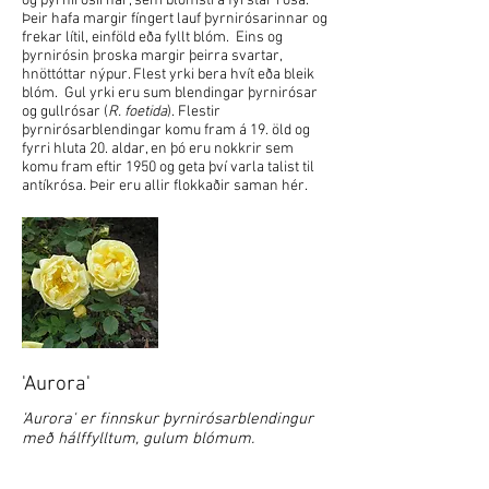
og þyrnirósirnar, sem blómstra fyrstar rósa.
Þeir hafa margir fíngert lauf þyrnirósarinnar og
frekar lítil, einföld eða fyllt blóm. Eins og
þyrnirósin þroska margir þeirra svartar,
hnöttóttar nýpur. Flest yrki bera hvít eða bleik
blóm. Gul yrki eru sum blendingar þyrnirósar
og gullrósar (
R. foetida
). Flestir
þyrnirósarblendingar komu fram á 19. öld og
fyrri hluta 20. aldar, en þó eru nokkrir sem
komu fram eftir 1950 og geta því varla talist til
antíkrósa. Þeir eru allir flokkaðir saman hér.
'Aurora'
'Aurora' er finnskur þyrnirósarblendingur
með hálffylltum, gulum blómum.