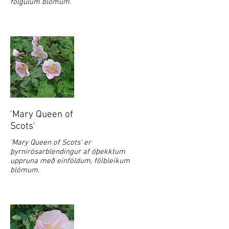
fölgulum blómum.
'Mary Queen of
Scots'
'Mary Queen of Scots' er
þyrnirósarblendingur af óþekktum
uppruna með einföldum, fölbleikum
blómum.