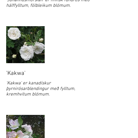
'Juhannusmorsian' er finnsk fundrós með
hálffylltum, fölbleikum blómum.
'Kakwa'
'Kakwa' er kanadískur
þyrnirósarblendingur með fylltum,
kremhvítum blómum.