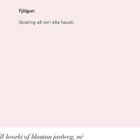
Fjölgun:
Skipting að vori eða hausti.
ll hvorki of blautan jarðveg, né