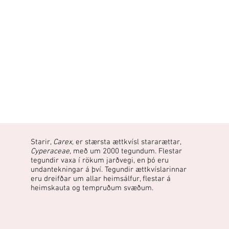
Starir,
Carex
, er stærsta ættkvísl stararættar,
Cyperaceae
, með um 2000 tegundum. Flestar
tegundir vaxa í rökum jarðvegi, en þó eru
undantekningar á því. Tegundir ættkvíslarinnar
eru dreifðar um allar heimsálfur, flestar á
heimskauta og tempruðum svæðum.