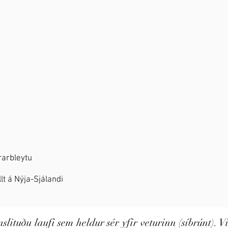
trarbleytu
lt á Nýja-Sjálandi
ituðu laufi sem heldur sér yfir veturinn (síbrúnt). Vi