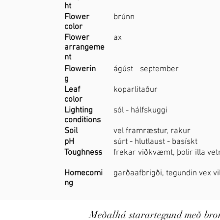
ht
Flower
brúnn
color
Flower
ax
arrangeme
nt
Flowerin
ágúst - september
g
Leaf
koparlitaður
color
Lighting
sól - hálfskuggi
conditions
Soil
vel framræstur, rakur
pH
súrt - hlutlaust - basískt
Toughness
frekar viðkvæmt, þolir illa ve
Homecomi
garðaafbrigði, tegundin vex vil
ng
Meðalhá starartegund með bronsl