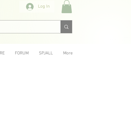
Log In
RE
FORUM
SPJALL
More
< Previous
Next >