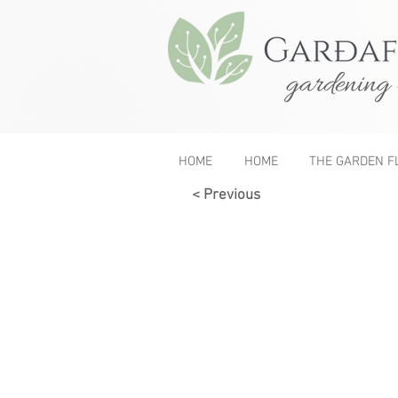
gardening 
HOME
HOME
THE GARDEN F
< Previous