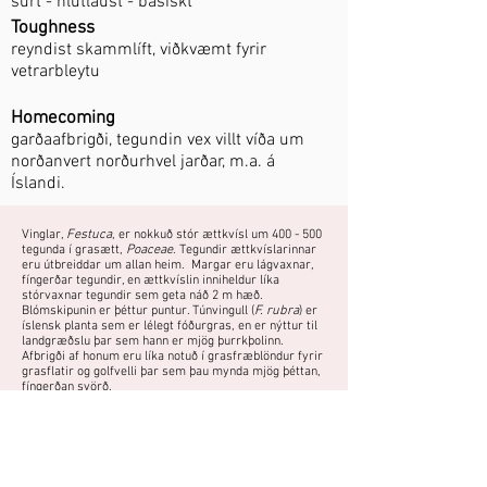
súrt - hlutlaust - basískt
Toughness
reyndist skammlíft, viðkvæmt fyrir
vetrarbleytu
Homecoming
garðaafbrigði, tegundin vex villt víða um
norðanvert norðurhvel jarðar, m.a. á
Íslandi.
Vinglar,
Festuca
, er nokkuð stór ættkvísl um 400 - 500
tegunda í grasætt,
Poaceae
. Tegundir ættkvíslarinnar
eru útbreiddar um allan heim. Margar eru lágvaxnar,
fíngerðar tegundir, en ættkvíslin inniheldur líka
stórvaxnar tegundir sem geta náð 2 m hæð.
Blómskipunin er þéttur puntur. Túnvingull (
F. rubra
) er
íslensk planta sem er lélegt fóðurgras, en er nýttur til
landgræðslu þar sem hann er mjög þurrkþolinn.
Afbrigði af honum eru líka notuð í grasfræblöndur fyrir
grasflatir og golfvelli þar sem þau mynda mjög þéttan,
fíngerðan svörð.
Fjölgun:
Skipting að vori eða hausti.