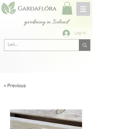
gardening in Iceland
Log In
< Previous
Next >
< Previous