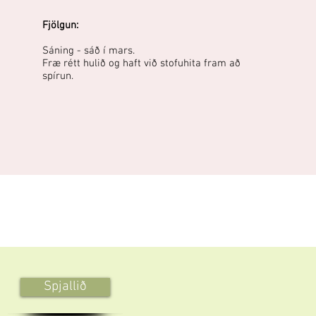
Fjölgun:
Sáning - sáð í mars.
Fræ rétt hulið og haft við stofuhita fram að
spírun.
Spjallið