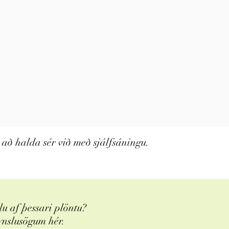
 að halda sér við með sjálfsáningu.
u af þessari plöntu?
ynslusögum hér.