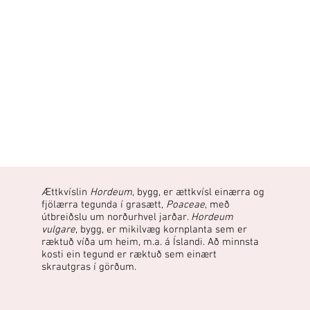
Ættkvíslin
Hordeum
, bygg, er ættkvísl einærra og
fjölærra tegunda í grasætt,
Poaceae
, með
útbreiðslu um norðurhvel jarðar.
Hordeum
vulgare
, bygg, er mikilvæg kornplanta sem er
ræktuð víða um heim, m.a. á Íslandi. Að minnsta
kosti ein tegund er ræktuð sem einært
skrautgras í görðum.