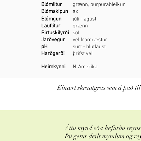
Blómlitur
grænn, purpurableikur
Blómskipun
ax
Blómgun
júlí - ágúst
Lauflitur
grænn
Birtuskilyrði
sól
Jarðvegur
vel framræstur
pH
súrt - hlutlaust
Harðgerði
þrífst vel
Heimkynni
N-Ameríka
Einært skrautgras sem á það til
Áttu mynd eða hefurðu reynsl
Þú getur deilt myndum og re