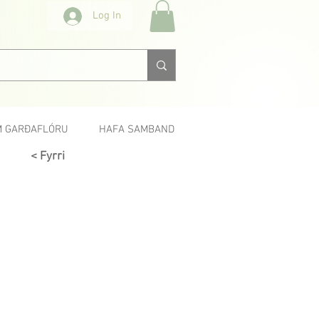
Log In
 GARÐAFLÓRU
HAFA SAMBAND
< Fyrri
Næsta >