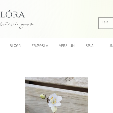
trandi garða
BLOGG
FRÆÐSLA
VERSLUN
SPJALL
UM