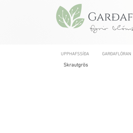
fyrir blóms
UPPHAFSSÍÐA
GARÐAFLÓRAN
Skrautgrös