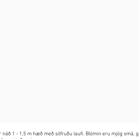
r náð 1 - 1,5 m hæð með silfruðu laufi. Blómin eru mjög smá, gul