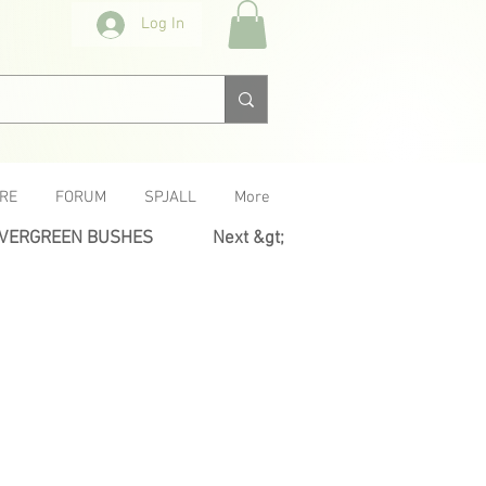
Log In
RE
FORUM
SPJALL
More
EVERGREEN BUSHES
Next &gt;