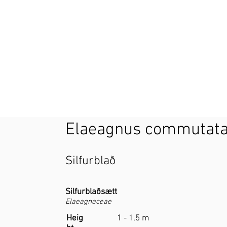
Elaeagnus commutata
Silfurblað
Silfurblaðsætt
Elaeagnaceae
Heig
1 - 1,5 m