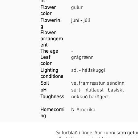
ht
Flower
gulur
color
Flowerin
júní - júlí
g
Flower
arrangem
ent
The age
-
Leaf
grágrænn
color
Lighting
sól - hálfskuggi
conditions
Soil
vel framræstur, sendinn
pH
súrt - hlutlaust - basískt
Toughness
nokkuð harðgert
Homecomi
N-Ameríka
ng
Silfurblað í fíngerður runni sem getu