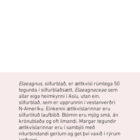
Elaeagnus,
silfurblað, er ættkvísl rúmlega 50
tegunda í silfurblaðsætt,
Elaeagnaceae
sem
allar eiga heimkynni í Asíu, utan ein,
silfurblað, sem er upprunnin í vestanverðri
N-Ameríku. Einkenni ættkvíslarinnar eru
silfurlituð laufblöð. Blómin eru mjög smá, án
krónublaða og oft ilmandi. Margar tegundir
ættkvíslarinnar eru í sambýli með
niturbindandi gerlum og get því vaxið í rýrum