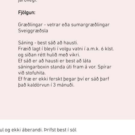
jarðvegi.
Fjölgun:
Græðlingar - vetrar eða sumargræðlingar
Sveiggræðsla
Sáning - best sáð að hausti.
Fræið lagt í bleyti í volgu vatni í a.m.k. 6 klst.
og síðan rétt hulið með vikri.
Ef sáð er að hausti er best að láta
sáningarboxin standa úti fram á vor. Spírar
við stofuhita.
Ef fræ er ekki ferskt þegar því er sáð þarf
það kaldörvun í 3 mánuði.
 og ekki áberandi. Þrífst best í sól