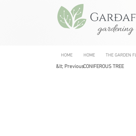
gardening 
HOME
HOME
THE GARDEN F
&lt; Previous
CONIFEROUS TREE