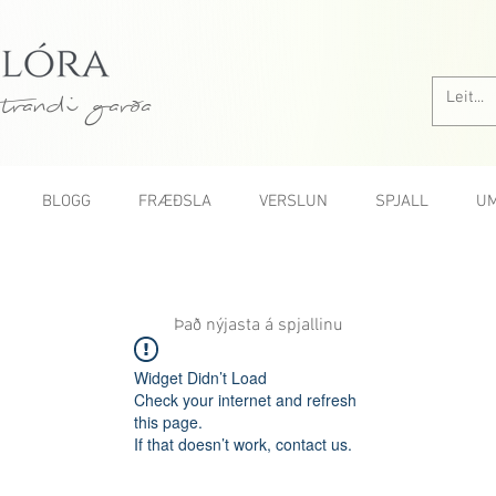
trandi garða
BLOGG
FRÆÐSLA
VERSLUN
SPJALL
UM
Það nýjasta á spjallinu
Widget Didn’t Load
Check your internet and refresh
this page.
If that doesn’t work, contact us.