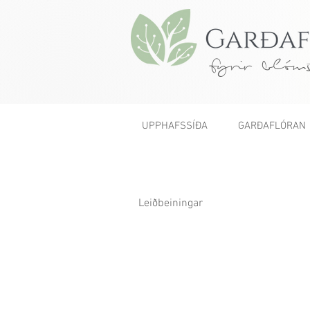
fyrir blóms
UPPHAFSSÍÐA
GARÐAFLÓRAN
Leiðbeiningar