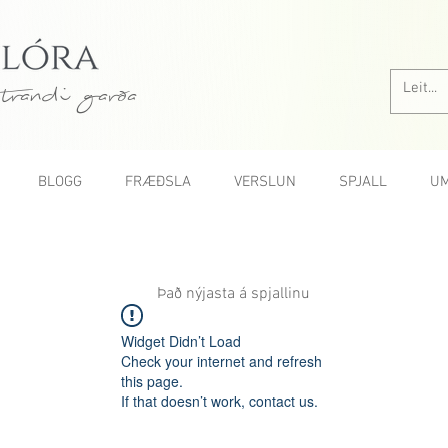
trandi garða
BLOGG
FRÆÐSLA
VERSLUN
SPJALL
UM
Það nýjasta á spjallinu
Widget Didn’t Load
Check your internet and refresh
this page.
If that doesn’t work, contact us.