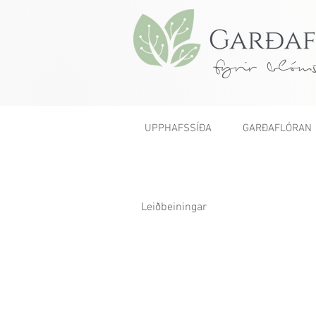
fyrir blóms
UPPHAFSSÍÐA
GARÐAFLÓRAN
Leiðbeiningar