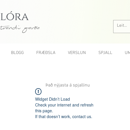
trandi garða
BLOGG
FRÆÐSLA
VERSLUN
SPJALL
UM
Það nýjasta á spjallinu
Widget Didn’t Load
Check your internet and refresh
this page.
If that doesn’t work, contact us.