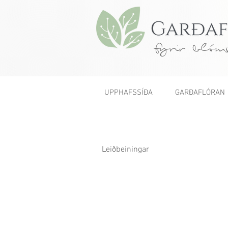
fyrir blóms
UPPHAFSSÍÐA
GARÐAFLÓRAN
Leiðbeiningar