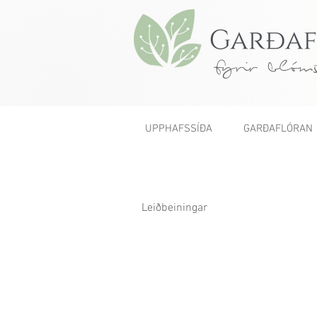
fyrir blóms
UPPHAFSSÍÐA
GARÐAFLÓRAN
Leiðbeiningar