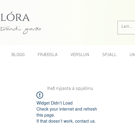
trandi garða
BLOGG
FRÆÐSLA
VERSLUN
SPJALL
UM
Það nýjasta á spjallinu
Widget Didn’t Load
Check your internet and refresh
this page.
If that doesn’t work, contact us.