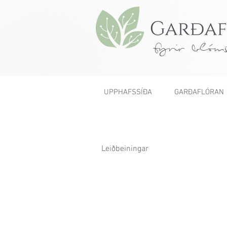
fyrir blóms
UPPHAFSSÍÐA
GARÐAFLÓRAN
Leiðbeiningar