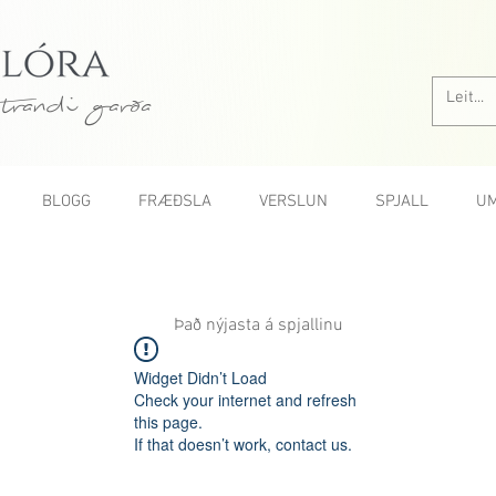
trandi garða
BLOGG
FRÆÐSLA
VERSLUN
SPJALL
UM
Það nýjasta á spjallinu
Widget Didn’t Load
Check your internet and refresh
this page.
If that doesn’t work, contact us.