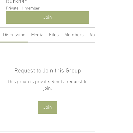
Burknar
Private
·
1 member
Join
Discussion
Media
Files
Members
About
Request to Join this Group
This group is private. Send a request to
join.
Join