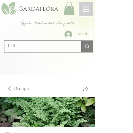
fyrir blómstrandi garða
Log In
Groups