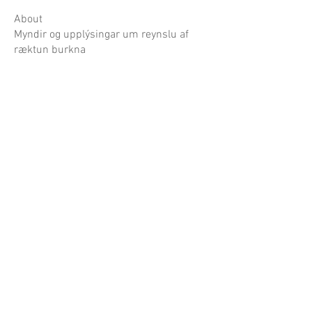
About
Myndir og upplýsingar um reynslu af
ræktun burkna
Garðaflóra slf.
kt: 550421-1430
vsk. nr.: 140886
Suðurgötu 70, 220 Hafnarfirði
S:
780-8875
gardaflora@gardaflora.is
Opnunartími:
Eingöngu vefverslun
Afhending sóttra pantana
eftir samkomulagi
Opnunartími garðplöntusölunnar birtist hér á
síðunni og á Facebook síðu Garðaflóru