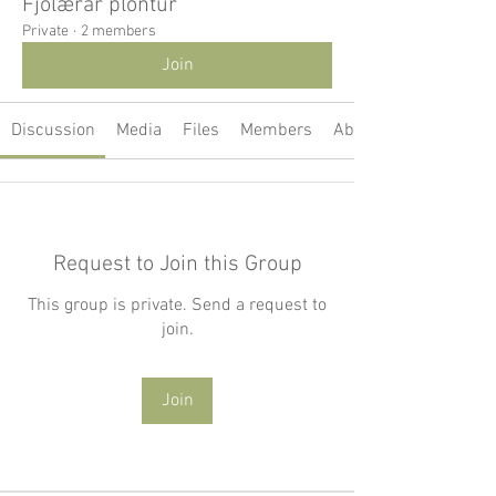
Fjölærar plöntur
Private
·
2 members
Join
Discussion
Media
Files
Members
About
Request to Join this Group
This group is private. Send a request to
join.
Join