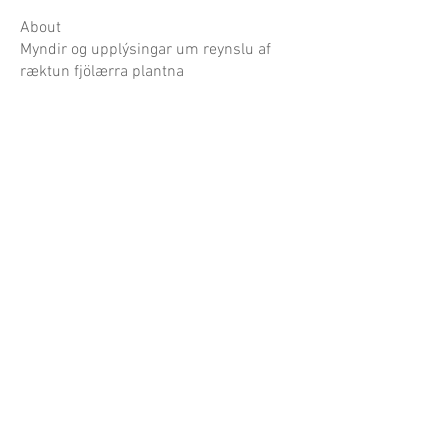
About
Myndir og upplýsingar um reynslu af
ræktun fjölærra plantna
Garðaflóra slf.
kt: 550421-1430
vsk. nr.: 140886
Suðurgötu 70, 220 Hafnarfirði
S:
780-8875
gardaflora@gardaflora.is
Opnunartími:
Eingöngu vefverslun
Afhending sóttra pantana
eftir samkomulagi
Opnunartími garðplöntusölunnar birtist hér á
síðunni og á Facebook síðu Garðaflóru