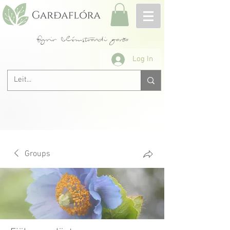
fyrir blómstrandi garða
Log In
Groups